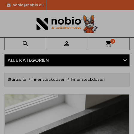
nobio@nobio.eu
0


shopping_cart
ALLE KATEGORIEN
Startseite
Innensteckdosen
Innensteckdosen