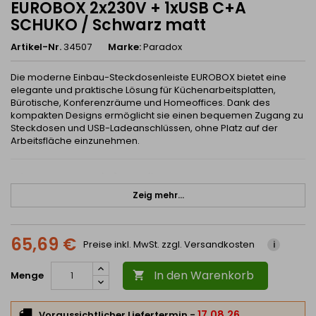
EUROBOX 2x230V + 1xUSB C+A
SCHUKO / Schwarz matt
Artikel-Nr.
34507
Marke:
Paradox
Die moderne Einbau-Steckdosenleiste EUROBOX bietet eine
elegante und praktische Lösung für Küchenarbeitsplatten,
Bürotische, Konferenzräume und Homeoffices. Dank des
kompakten Designs ermöglicht sie einen bequemen Zugang zu
Steckdosen und USB-Ladeanschlüssen, ohne Platz auf der
Arbeitsfläche einzunehmen.
✅ Elegante Einbaulösung
Zeig mehr...
EUROBOX ist für die direkte Montage in die Arbeitsplatte
vorgesehen und sorgt so für ein sauberes, modernes
Erscheinungsbild ohne unnötige Kabel auf der Oberfläche.
65,69 €
✔️ unauffällige Installation im Möbel
Preise inkl. MwSt. zzgl. Versandkosten
i
✔️ ideale Lösung für Küchen und Büros
In den Warenkorb
Menge

✔️ moderne schwarze matte Oberfläche
✔️ einfacher Zugang zu Strom und Laden
17.08.26
Voraussichtlicher Liefertermin
-
.