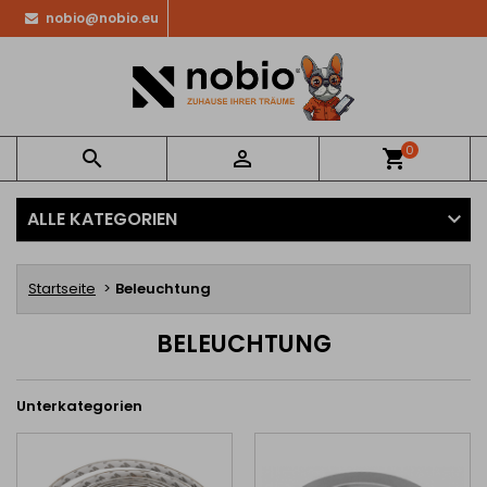
nobio@nobio.eu
0


shopping_cart
ALLE KATEGORIEN
Startseite
Beleuchtung
BELEUCHTUNG
Unterkategorien