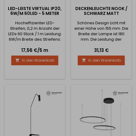
LED-LEISTE VIRTUAL IP20,
DECKENLEUCHTE NOOK /
6W/M 60LED - 5 METER
SCHWARZ MATT
Hocheffizienter LED-
Schönes Design Licht mit
Streifen, 0,2 m Anzahl der
einer Höhe von 155 mm. Die
LEDs 60 Stück / 1 m Leistung:
Breite der Lampe ist 180
6W/m Breite des Streifens:
mm. Die Leistung der
8 mm IP-Schutz : IP20
Leuchte ist 10W . Das Licht ist
Preis
Preis
17,56 €/5 m
31,13 €
Erhältlich in 3 Farben: Kalt-,
ohne Sensor.
neutral- und warmweiß.
In den Warenkorb
In den Warenkorb


Kabel an beiden Enden mit
MINI-Steckern zum
einfachen Anschluss an
eine Stromquelle oder
einen Sensor. Das
Kurzschließen ist an
markierten Stellen möglich,
an denen Lötstellen...