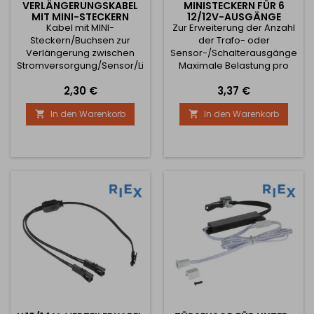
VERLÄNGERUNGSKABEL
MINISTECKERN FÜR 6
MIT MINI-STECKERN
12/12V-AUSGÄNGE
Kabel mit MINI-
Zur Erweiterung der Anzahl
Steckern/Buchsen zur
der Trafo- oder
Verlängerung zwischen
Sensor-/Schalterausgänge.
Stromversorgung/Sensor/Licht.
Maximale Belastung pro
Wenn man es abschneidet,
Ausgang 30 W,
Preis
Preis
2,30 €
3,37 €
kann man es zum Beispiel
Gesamtbelastung max. 60
verwenden, um mehrere
W. 1,8 m Kabel mit MINI-
In den Warenkorb
In den Warenkorb


Teile von LED-Streifen zu
Stecker für einfachen
verbinden (dank der
Anschluss.
Verwendung der
erhaltenen MINI-Stecker
und -Buchsen).