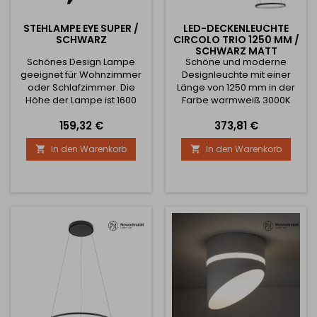
STEHLAMPE EYE SUPER /
LED-DECKENLEUCHTE
SCHWARZ
CIRCOLO TRIO 1250 MM /
SCHWARZ MATT
Schönes Design Lampe
Schöne und moderne
geeignet für Wohnzimmer
Designleuchte mit einer
oder Schlafzimmer. Die
Länge von 1250 mm in der
Höhe der Lampe ist 1600
Farbe warmweiß 3000K
mm und hat einen
oder neutralweiß 4000K.
Preis
Preis
159,32 €
373,81 €
integrierten Schalter. Die
Die Lichtleistung beträgt
Länge des Netzkabels ist 1,7
45W. Abstrahlwinkel 120°.
In den Warenkorb
In den Warenkorb


m.