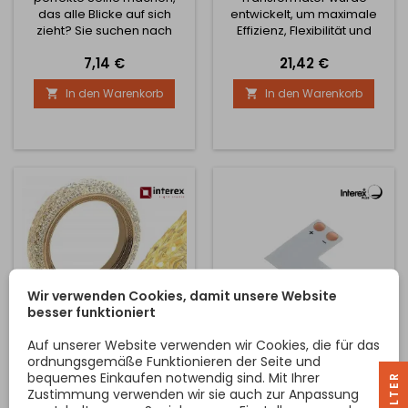
das alle Blicke auf sich
entwickelt, um maximale
zieht? Sie suchen nach
Effizienz, Flexibilität und
einer Möglichkeit,
Einfachheit in Ihr
Preis
Preis
7,14 €
21,42 €
professionelle Beleuchtung
Beleuchtungssystem zu
direkt auf Ihr Smartphone
bringen. Dieses Produkt ist
In den Warenkorb
In den Warenkorb


zu bekommen? Wir stellen
mehr als nur ein
Ihnen das revolutionäre
gewöhnlicher
INFUENCER Selfie-LED-Licht
Transformator - es ist das
für Ihr Handy vor - Ihr
Herzstück Ihres LED-
Geheimtrick für perfekte
Beleuchtungssystems und
Fotos, wo immer Sie sind! 1.
hebt Ihre Möglichkeiten auf
Universelle Kompatibilität -
ein ganz neues Niveau.
Passt...
Wenn Sie auf der Suche
nach einer...
Wir verwenden Cookies, damit unsere Website
besser funktioniert
Auf unserer Website verwenden wir Cookies, die für das
DEKORATIVE
ECKVERBINDER FÜR LED-
ordnungsgemäße Funktionieren der Seite und
TISCHLEUCHTE ORION /
STREIFEN 10 MM
bequemes Einkaufen notwendig sind. Mit Ihrer
R
GOLD
Zustimmung verwenden wir sie auch zur Anpassung
Wir präsentieren die
12V DC oder 24V DC