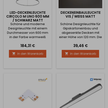
LED-DECKENLEUCHTE
DECKENEINBAULEUCHTE
CIRCOLO M UNO 600 MM
VIS / WEISS MATT
/ SCHWARZ MATT
Schöne und moderne
Schöne Designleuchte für
Designleuchte mit einem
Gipskartoneinbau und
Durchmesser von 600 mm
abgesenkte Decken mit
in der Farbe warmweiß
einer Höhe von 120 mm. Die
3000K oder neutralweiß
Breite der Leuchte beträgt
Preis
Preis
184,31 €
39,46 €
4000K. Die Lichtleistung
85 mm. Die Lichtleistung
beträgt 21W. Abstrahlwinkel
beträgt 12W.
In den Warenkorb
In den Warenkorb


120°.