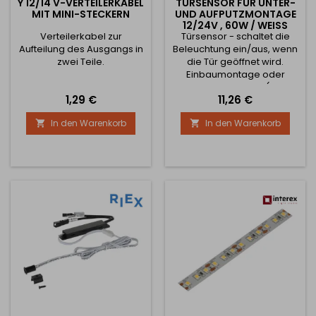
Y 12/14 V-VERTEILERKABEL
TÜRSENSOR FÜR UNTER-
MIT MINI-STECKERN
UND AUFPUTZMONTAGE
12/24V , 60W / WEISS
Verteilerkabel zur
Türsensor - schaltet die
Aufteilung des Ausgangs in
Beleuchtung ein/aus, wenn
zwei Teile.
die Tür geöffnet wird.
Einbaumontage oder
Aufbaumontage (mit
Preis
Preis
1,29 €
11,26 €
Halterung). Die Reichweite
(ca. 6 cm) wird durch die
In den Warenkorb
In den Warenkorb


Farbe der Tür beeinflusst,
dunkle, matte Dekore
haben ein geringes
Reflexionsvermögen und
reduzieren die Reichweite. 1
m Kabel mit MINI-Steckern
für einfachen Anschluss.