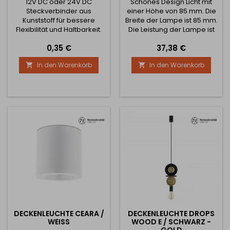
12V DC oder 24V DC
Schönes Design Licht mit
Steckverbinder aus
einer Höhe von 85 mm. Die
Kunststoff für bessere
Breite der Lampe ist 85 mm.
Flexibilität und Haltbarkeit.
Die Leistung der Lampe ist
Es handelt sich um einen
15W.
Preis
Preis
0,35 €
37,38 €
"L"-förmigen Stecker mit
zwei orangefarbenen
In den Warenkorb
In den Warenkorb


Punkten an jedem Ende, die
mit dem Streifen
verbunden werden, um ihm
Funktionalität zu verleihen.
Konzipiert für 8 mm breite
LED-Streifen Entwickelt für
Eckverbindungen von LED-
Streifen
DECKENLEUCHTE CEARA /
DECKENLEUCHTE DROPS
WEISS
WOOD E / SCHWARZ -