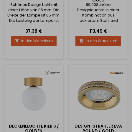
GOLD
Schönes Design Licht mit
99,90Schöne
einer Höhe von 85 mm. Die
Designleuchte in einer
Breite der Lampe ist 85 mm.
Kombination aus
Die Leistung der Lampe ist
lackiertem Stahl und
15W.
Sperrholz mit einer Höhe
Preis
Preis
37,38 €
113,49 €
von 370 mm. Die Breite der
Leuchte beträgt 160 mm.
In den Warenkorb
In den Warenkorb


Die Lichtleistung beträgt
12W.
DECKENLEUCHTE KIER S /
DESIGN-STRAHLER EVA
GOLDEN
ROUND / GOLD