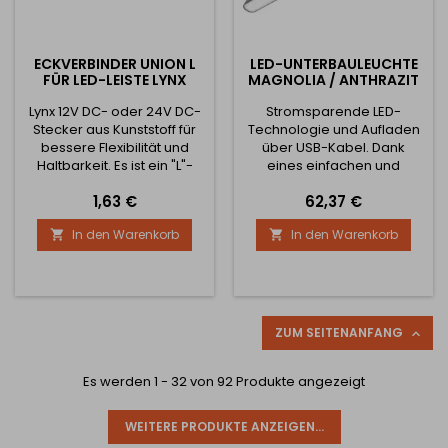
ECKVERBINDER UNION L
LED-UNTERBAULEUCHTE
FÜR LED-LEISTE LYNX
MAGNOLIA / ANTHRAZIT
Lynx 12V DC- oder 24V DC-
Stromsparende LED-
Stecker aus Kunststoff für
Technologie und Aufladen
bessere Flexibilität und
über USB-Kabel. Dank
Haltbarkeit. Es ist ein "L"-
eines einfachen und
förmiger Stecker mit zwei
starken Magneten kann die
Preis
Preis
1,63 €
62,37 €
orangefarbenen Punkten
Taschenlampe jederzeit
an jedem Ende, die mit
aufgesetzt und während
In den Warenkorb
In den Warenkorb


dem Streifen verbunden
des Aufladens
werden, um ihm
abgenommen werden. Die
Funktionalität zu verleihen.
Lampe kann auch in jede
Er hat eine Dicke von 8
beliebige Position gekippt
Millimetern und eine Länge
werden, wenn sie nicht
von 19 Millimetern in jeder
leuchtet. Das An- und
ZUM SEITENANFANG

Richtung. Es hat einen
Ausschalten erfolgt über
Kleber an...
einen Schalter an der Seite.
Es werden 1 - 32 von 92 Produkte angezeigt
Kabellose...
WEITERE PRODUKTE ANZEIGEN...