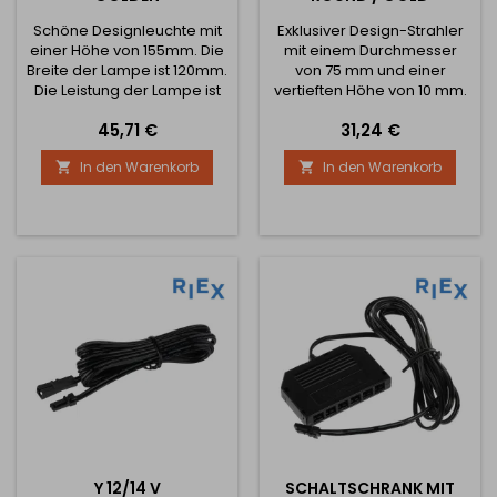
Schöne Designleuchte mit
Exklusiver Design-Strahler
einer Höhe von 155mm. Die
mit einem Durchmesser
Breite der Lampe ist 120mm.
von 75 mm und einer
Die Leistung der Lampe ist
vertieften Höhe von 10 mm.
12W.
Die exklusiven Kristalle rund
Preis
Preis
45,71 €
31,24 €
um den Umfang der Lampe
machen es sehr elegant
In den Warenkorb
In den Warenkorb


und luxuriös. Der Preis ist
pro Stück.
Y 12/14 V
SCHALTSCHRANK MIT