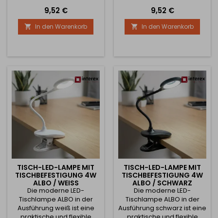
Beleuchtung in Möbeln,
Küchenzeilen,
Preis
Preis
9,52 €
9,52 €
Küchenzeilen,
Kleiderschränken, Vitrinen
Kleiderschränken, Vitrinen
oder Regalen bestimmt.
In den Warenkorb
In den Warenkorb


oder Regalen bestimmt.
Dank des eleganten,
Dank des eleganten,
versenkten Designs und
eingelassenen Designs und
des empfindlichen Touch-
des empfindlichen Touch-
Sensors ermöglicht er
Sensors ermöglicht er
einfaches Ein- und
einfaches Ein- und
Ausschalten sowie eine
Ausschalten sowie eine
stufenlose Einstellung der
stufenlose Einstellung der
Lichtintensität. Der Schalter
Lichtintensität....
ist...
TISCH-LED-LAMPE MIT
TISCH-LED-LAMPE MIT
TISCHBEFESTIGUNG 4W
TISCHBEFESTIGUNG 4W
ALBO / WEISS
ALBO / SCHWARZ
Die moderne LED-
Die moderne LED-
Tischlampe ALBO in der
Tischlampe ALBO in der
Ausführung weiß ist eine
Ausführung schwarz ist eine
praktische und flexible
praktische und flexible