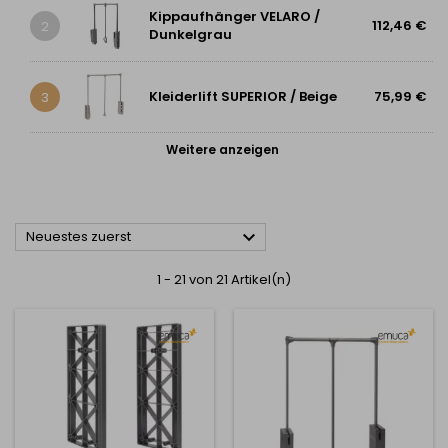
Kippaufhänger VELARO /
112,46 €
2
Dunkelgrau
Kleiderlift SUPERIOR / Beige
75,99 €
3
Weitere anzeigen

Neuestes zuerst
1 - 21 von 21 Artikel(n)