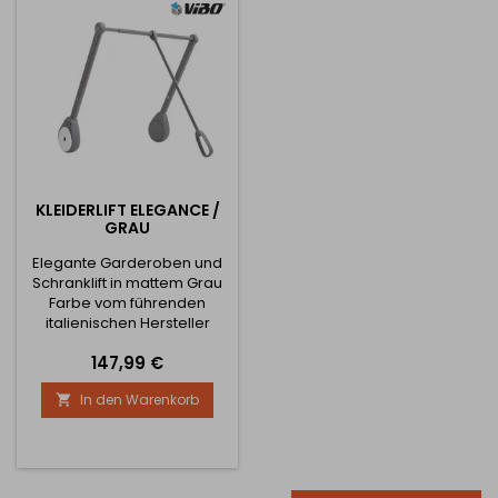
KLEIDERLIFT ELEGANCE /
GRAU
Elegante Garderoben und
Schranklift in mattem Grau
Farbe vom führenden
italienischen Hersteller
Preis
147,99 €
In den Warenkorb
