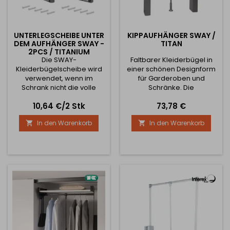
UNTERLEGSCHEIBE UNTER
KIPPAUFHÄNGER SWAY /
DEM AUFHÄNGER SWAY -
TITAN
2PCS / TITANIUM
Die SWAY-
Faltbarer Kleiderbügel in
Kleiderbügelscheibe wird
einer schönen Designform
verwendet, wenn im
für Garderoben und
Schrank nicht die volle
Schränke. Die
Breite zur Verfügung steht.
Gewichtsbelastung beträgt
Preis
Preis
10,64 €/2 Stk
73,78 €
Nach dem Öffnen und
10 kg. Einfacher
Verwenden der Scheibe
Zusammenbau Designer
In den Warenkorb
In den Warenkorb


gleitet der Kleiderbügel
Design 3 verfügbare
und kann aus dem Weg
Breiten
gekippt werden. Er wird
verwendet, wenn die Tür
die Öffnung, in der der
Kleiderbügel angebracht
wird, behindert oder wenn
der Schrank geöffnet
werden kann und die...