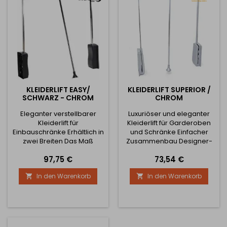
KLEIDERLIFT EASY/
KLEIDERLIFT SUPERIOR /
SCHWARZ - CHROM
CHROM
Eleganter verstellbarer
Luxuriöser und eleganter
Kleiderlift für
Kleiderlift für Garderoben
Einbauschränke Erhältlich in
und Schränke Einfacher
zwei Breiten Das Maß
Zusammenbau Designer-
bezieht sich auf die
Design 3 verfügbare
Preis
Preis
97,75 €
73,54 €
Innenbreite des Schrankes
Breiten Video über die
Mit Dämpfung bei
Montage :
In den Warenkorb
In den Warenkorb


Rückstellung