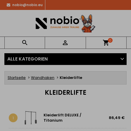
nobio@nobio.eu
0


shopping_cart
ALLE KATEGORIEN
Startseite
Wandhaken
Kleiderlifte
KLEIDERLIFTE
Kleiderlift DELUXE /
86,49 €
1
Titanium