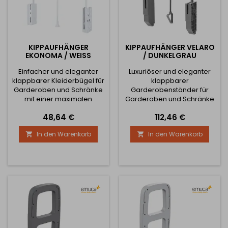
KIPPAUFHÄNGER
KIPPAUFHÄNGER VELARO
EKONOMA / WEISS
/ DUNKELGRAU
Einfacher und eleganter
Luxuriöser und eleganter
klappbarer Kleiderbügel für
klappbarer
Garderoben und Schränke
Garderobenständer für
mit einer maximalen
Garderoben und Schränke
Belastung von 10 kg
mit einer maximalen
Preis
Preis
48,64 €
112,46 €
Einfache Montage Design
Belastung von bis zu 25 kg.
2verfügbare Breiten 600 -
Einfach zu montieren
In den Warenkorb
In den Warenkorb


890 mm oder 890 - 1210 mm
Design 2 verfügbare
Breiten 600 - 800 mm und
800 - 1000 mm.