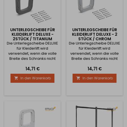
UNTERLEGSCHEIBE FÜR
UNTERLEGSCHEIBE FÜR
KLEIDERLIFT DELUXE -
KLEIDERLIFT DELUXE - 2
2STÜCK / TITANIUM
STÜCK / CHROM
Die Unterlegscheibe DELUXE
Die Unterlegscheibe DELUXE
für Kleiderlift wird
für Kleiderlift wird
verwendet, wenn die volle
verwendet, wenn die volle
Breite des Schranks nicht
Breite des Schranks nicht
zur Verfügung steht. Nach
zur Verfügung steht; nach
Preis
Preis
14,71 €
14,71 €
dem Öffnen und der
dem Öffnen und
Verwendung der
Verwenden der
In den Warenkorb
In den Warenkorb


Unterlegscheibe gleitet der
Unterlegscheibe gleitet der
Kleiderbügel und kann
Kleiderbügel und kann
gekippt werden. Er wird
gekippt werden. Er wird
verwendet, wenn die Tür
verwendet, wenn die Tür
die Öffnung, in der der
die Öffnung behindert, in
Kleiderbügel platziert wird,
der der Kleiderbügel
behindert oder wenn der
angebracht wird, oder
Schrank geöffnet...
wenn der Schrank geöffnet
werden...