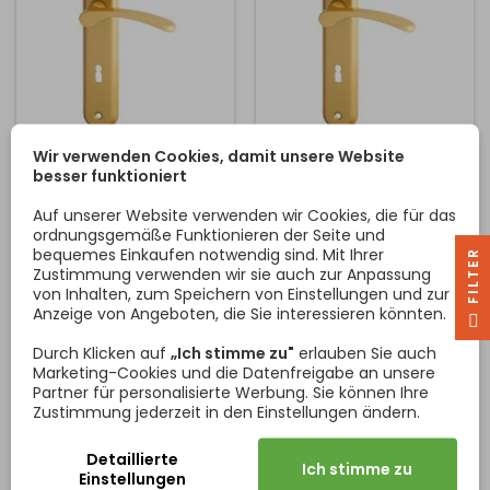
SCHILDTÜRKLINKE
SCHILDTÜRKLINKE
Wir verwenden Cookies, damit unsere Website
ECONOM 72 / GOLD
ECONOM 90 / GOLD
besser funktioniert
GLÄNZEND
GLÄNZEND
Klassischer Türbeschlag für
Klassischer Türbeschlag für
Auf unserer Website verwenden wir Cookies, die für das
den Innenbereich - ovaler
den Innenbereich - ovaler
ordnungsgemäße Funktionieren der Seite und
Türgriff. Lackierte
Türgriff. Lackierte
bequemes Einkaufen notwendig sind. Mit Ihrer
R
Ausführung. Teilung 72 mm.
Ausführung. Teilung 90 mm.
Zustimmung verwenden wir sie auch zur Anpassung
Der Griff ist mit dem Schild
Der Griff ist mit dem Schild
von Inhalten, zum Speichern von Einstellungen und zur
Preis
Preis
10,40 €
10,40 €
verbunden. Ohne
verbunden. Ohne
Anzeige von Angeboten, die Sie interessieren könnten.
F
I
L
T
E
Rückholfeder und
Rückholfeder und
In den Warenkorb
In den Warenkorb


Verdrehschutzdorne. Die
Verdrehschutzdorne. Die
Durch Klicken auf
„Ich stimme zu"
erlauben Sie auch
Schilder werden von oben
Schilder werden von oben
Marketing-Cookies und die Datenfreigabe an unsere
an die Tür geschraubt.
an die Tür geschraubt.
Partner für personalisierte Werbung. Sie können Ihre
Material für die Montage
Material für die Montage
Zustimmung jederzeit in den Einstellungen ändern.
des Griffs im Lieferumfang
des Griffs im Lieferumfang
enthalten. Die Einsatzklasse
enthalten. Die Einsatzklasse
Detaillierte
des Drückers ist je nach
des Drückers ist je nach
Ich stimme zu
Einstellungen
Hersteller...
Hersteller...