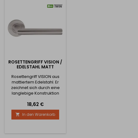
ROSETTENGRIFF VISION /
EDELSTAHL MATT
Rosettengriff VISION aus
mattiertem Edelstahl. Er
zeichnet sich durch eine
langlebige Konstruktion
und eine hohe
Preis
18,62 €
Verarbeitungsqualität aus.
Geeignet für Bereiche mit
In den Warenkorb

hoher Frequenz der
Nutzung (Wohnungen,
Schulen, Büros, Büros...)