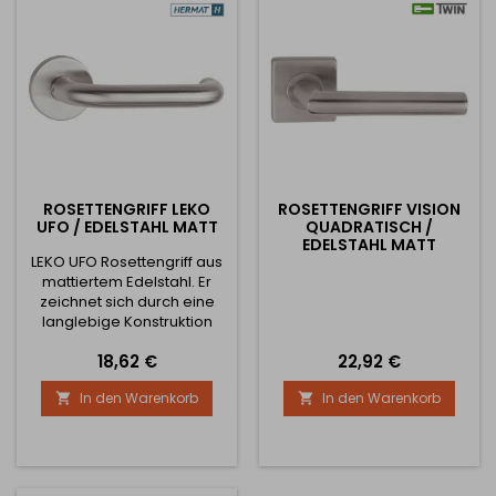
ROSETTENGRIFF LEKO
ROSETTENGRIFF VISION
UFO / EDELSTAHL MATT
QUADRATISCH /
EDELSTAHL MATT
LEKO UFO Rosettengriff aus
mattiertem Edelstahl. Er
zeichnet sich durch eine
langlebige Konstruktion
und eine hohe
Preis
Preis
18,62 €
22,92 €
Verarbeitungsqualität aus.
Geeignet für Bereiche mit
In den Warenkorb
In den Warenkorb


hoher Frequenz der
Nutzung (Wohnungen,
Schulen, Büros, Büros...)