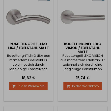
ROSETTENGRIFF LEKO
ROSETTENGRIFF LEKO
LISA / EDELSTAHL MATT
VISION / EDELSTAHL
MATT
Rosettengriff LEKO LISA aus
Rosettengriff LEKO VISION
mattiertem Edelstahl. Er
aus mattiertem Edelstahl. Er
zeichnet sich durch
zeichnet sich durch eine
langlebige Konstruktion
langlebige Konstruktion
und hochwertige
und hochwertige
Preis
Preis
18,62 €
15,74 €
Verarbeitung aus. Geeignet
Verarbeitung aus. Geeignet
für Bereiche mit hoher
für Bereiche mit hoher
In den Warenkorb
In den Warenkorb


Frequenz der Nutzung
Frequenz der Nutzung
(Wohnungen, Schulen,
(Wohnungen, Schulen,
Büros, Büros...)
Büros, Büros...)