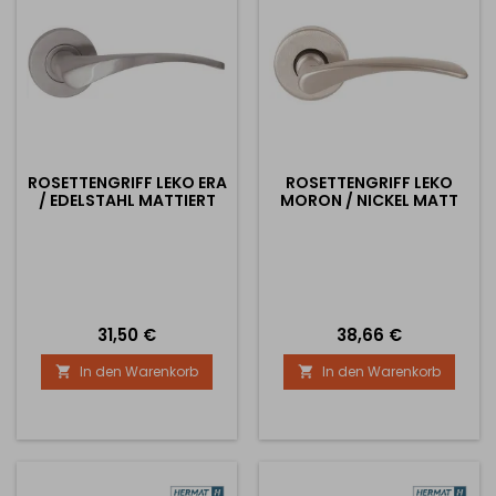
ROSETTENGRIFF LEKO ERA
ROSETTENGRIFF LEKO
/ EDELSTAHL MATTIERT
MORON / NICKEL MATT
Preis
Preis
31,50 €
38,66 €
In den Warenkorb
In den Warenkorb

