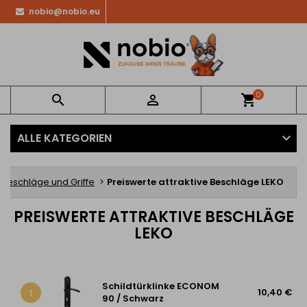
nobio@nobio.eu
0


shopping_cart
ALLE KATEGORIEN
rbeschläge und Griffe
Preiswerte attraktive Beschläge LEKO
PREISWERTE ATTRAKTIVE BESCHLÄGE
LEKO
Schildtürklinke ECONOM
10,40 €
1
90 / Schwarz