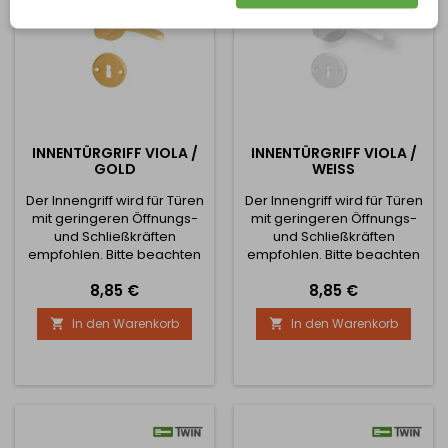
INNENTÜRGRIFF VIOLA /
INNENTÜRGRIFF VIOLA /
GOLD
WEISS
Der Innengriff wird für Türen
Der Innengriff wird für Türen
mit geringeren Öffnungs-
mit geringeren Öffnungs-
und Schließkräften
und Schließkräften
empfohlen. Bitte beachten
empfohlen. Bitte beachten
Sie die Bilder für die richtige
Sie die Bilder für die richtige
Preis
Preis
8,85 €
8,85 €
Ausrichtung für die Kugel +
Ausrichtung für die Kugel +
Griff-Design. Das Set enthält
Griff-Design. Das Set enthält
In den Warenkorb
In den Warenkorb


ein Paar Griffe, Rosetten
ein Paar Griffe, Rosetten
Ihrer Wahl und Schrauben.
Ihrer Wahl und Schrauben.