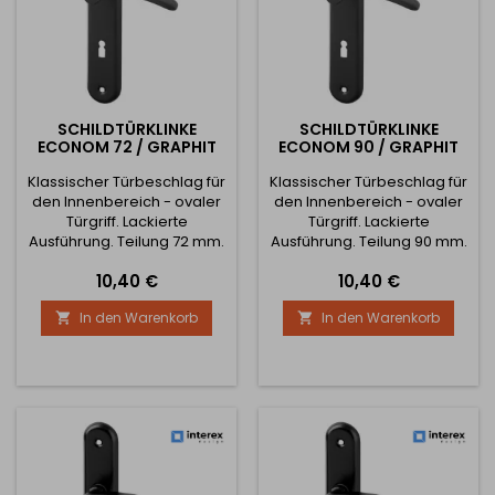
SCHILDTÜRKLINKE
SCHILDTÜRKLINKE
ECONOM 72 / GRAPHIT
ECONOM 90 / GRAPHIT
Klassischer Türbeschlag für
Klassischer Türbeschlag für
den Innenbereich - ovaler
den Innenbereich - ovaler
Türgriff. Lackierte
Türgriff. Lackierte
Ausführung. Teilung 72 mm.
Ausführung. Teilung 90 mm.
Der Griff ist mit dem Schild
Der Griff ist mit dem Schild
Preis
Preis
10,40 €
10,40 €
verbunden. Ohne
verbunden. Ohne
Rückholfeder und
Rückholfeder und
In den Warenkorb
In den Warenkorb


Verdrehschutzdorne. Die
Verdrehschutzdorne. Die
Schilder werden von oben
Schilder werden von oben
an die Tür geschraubt.
an die Tür geschraubt.
Material für die Montage
Material für die Montage
des Griffs im Lieferumfang
des Griffs im Lieferumfang
enthalten. Die Einsatzklasse
enthalten. Die Einsatzklasse
des Drückers ist je nach
des Drückers ist je nach
Hersteller...
Hersteller...