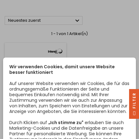

Neuestes zuerst
1 - 1 von 1 Artikel(n)
Wir verwenden Cookies, damit unsere Website
besser funktioniert
Auf unserer Website verwenden wir Cookies, die für das
ordnungsgemäße Funktionieren der Seite und
bequemes Einkaufen notwendig sind. Mit Ihrer
R
Zustimmung verwenden wir sie auch zur Anpassung
von Inhalten, zum Speichern von Einstellungen und zur
KONFIRMATION 7X50
Anzeige von Angeboten, die Sie interessieren könnten.
F
I
L
T
E
GELB ZINK / 100 STK.
Durch Klicken auf
„Ich stimme zu"
erlauben Sie auch
Marketing-Cookies und die Datenfreigabe an unsere
Partner für personalisierte Werbung. Sie können Ihre