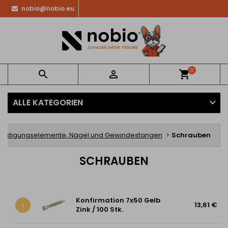
nobio@nobio.eu
0


shopping_cart
ALLE KATEGORIEN
festigungselemente, Nägel und Gewindestangen
Schrauben
SCHRAUBEN
Konfirmation 7x50 Gelb
13,61 €
1
Zink / 100 Stk.