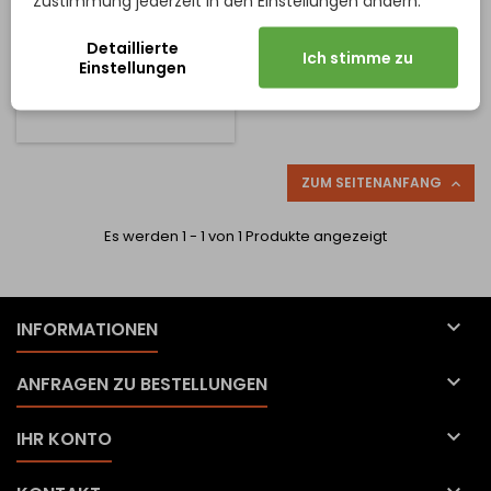
Zustimmung jederzeit in den Einstellungen ändern.
Preis
13,61 €
Detaillierte
Ich stimme zu
Einstellungen
In den Warenkorb

ZUM SEITENANFANG

Es werden 1 - 1 von 1 Produkte angezeigt

INFORMATIONEN

ANFRAGEN ZU BESTELLUNGEN

IHR KONTO