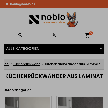
nobio@nobio.eu
0


shopping_cart
ALLE KATEGORIEN
kwände
Küchenrückwand
Küchenrückwänder aus Laminat
KÜCHENRÜCKWÄNDER AUS LAMINAT
Unterkategorien