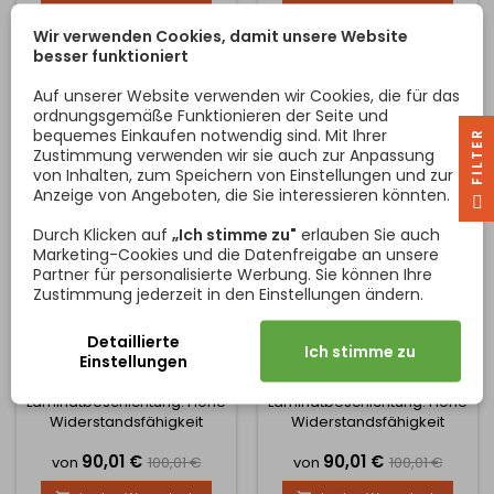
die Wahl zwischen
die Wahl zwischen
Halbfertigprodukten oder
Halbfertigprodukten oder
Wir verwenden Cookies, damit unsere Website
können das Produkt
können das Produkt
besser funktioniert
individuell gestalten. In
individuell gestalten. In
diesem Fall wählen Sie die
diesem Fall wählen Sie die
Auf unserer Website verwenden wir Cookies, die für das
Rabatt -10%
Rabatt -10%
Option Maßanfertigung und
Option Maßanfertigung und
ordnungsgemäße Funktionieren der Seite und
geben die gewünschten
geben die gewünschten
bequemes Einkaufen notwendig sind. Mit Ihrer
R
Maße ein. Wenn Sie die
Maße ein. Wenn Sie die
Zustimmung verwenden wir sie auch zur Anpassung
Platte...
Platte...
von Inhalten, zum Speichern von Einstellungen und zur
Anzeige von Angeboten, die Sie interessieren könnten.
F
I
L
T
E
Durch Klicken auf
„Ich stimme zu"
erlauben Sie auch
Marketing-Cookies und die Datenfreigabe an unsere
Partner für personalisierte Werbung. Sie können Ihre
Zustimmung jederzeit in den Einstellungen ändern.
RÜCKWAND FÜR
RÜCKWAND FÜR EGGER
ARBEITSPLATTE EGGER
TERRA BASALTINO / F352
Detaillierte
SPARKLE GRAIN WEISS / F
ARBEITSPLATTE
Ich stimme zu
Einstellungen
Küchenblock aus
486
Küchenblock aus
Spanplatte mit
Spanplatten mit
Laminatbeschichtung. Hohe
Laminatbeschichtung. Hohe
Widerstandsfähigkeit
Widerstandsfähigkeit
gegen Beschädigung,
gegen Beschädigung,
Preis
Verkaufspreis
Preis
Verkaufsprei
90,01 €
90,01 €
Belastung oder hohe
Belastung oder hohe
von
100,01 €
von
100,01 €
Temperaturen während
Temperaturen während