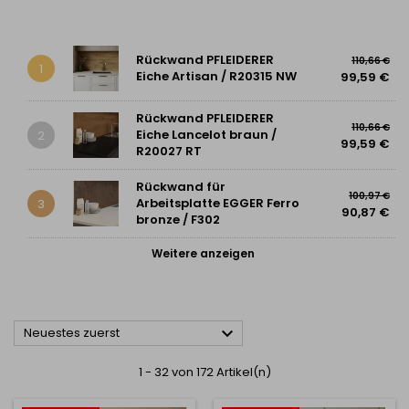
Rückwand PFLEIDERER
110,66 €
1
Eiche Artisan / R20315 NW
99,59 €
Rückwand PFLEIDERER
110,66 €
Eiche Lancelot braun /
2
99,59 €
R20027 RT
Rückwand für
100,97 €
Arbeitsplatte EGGER Ferro
3
90,87 €
bronze / F302
Weitere anzeigen

Neuestes zuerst
1 - 32 von 172 Artikel(n)