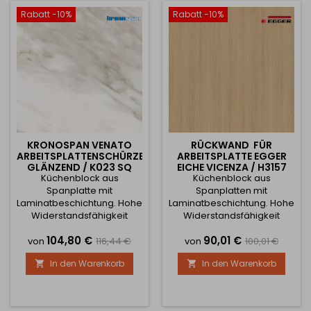
Beanspruchung und hohe
diesem Fall wählen Sie die
Rabatt -10%
Rabatt -10%
Temperaturen aus und
Option Maßanfertigung und
garantiert eine lange...
geben die gewünschten
Maße ein. Wenn Sie die
Platte...
KRONOSPAN VENATO
RÜCKWAND FÜR
ARBEITSPLATTENSCHÜRZE
ARBEITSPLATTE EGGER
GLÄNZEND / K023 SQ
EICHE VICENZA / H3157
Küchenblock aus
Küchenblock aus
Spanplatte mit
Spanplatten mit
Laminatbeschichtung. Hohe
Laminatbeschichtung. Hohe
Widerstandsfähigkeit
Widerstandsfähigkeit
gegen Beschädigung,
gegen Beschädigung,
Preis
Verkaufspreis
Preis
Verkaufsprei
104,80 €
90,01 €
Belastung oder hohe
Belastung oder hohe
von
116,44 €
von
100,01 €
Temperaturen während
Temperaturen während
In den Warenkorb
In den Warenkorb


des Gebrauchs. Sie haben
des Gebrauchs. Sie haben
die Wahl zwischen
die Wahl zwischen
Halbfertigprodukten oder
Halbfertigprodukten oder
können das Produkt
können das Produkt