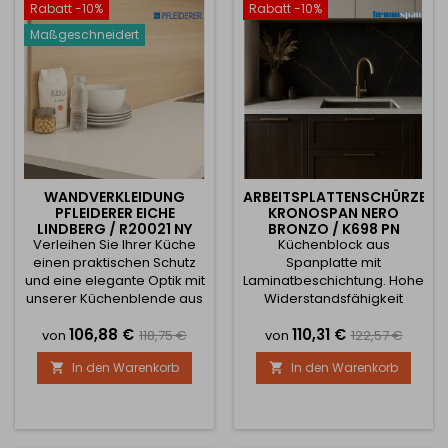
Rabatt -10%
Rabatt -10%
Maßgeschneidert
WANDVERKLEIDUNG
ARBEITSPLATTENSCHÜRZE
PFLEIDERER EICHE
KRONOSPAN NERO
LINDBERG / R20021 NY
BRONZO / K698 PN
Verleihen Sie Ihrer Küche
Küchenblock aus
einen praktischen Schutz
Spanplatte mit
und eine elegante Optik mit
Laminatbeschichtung. Hohe
unserer Küchenblende aus
Widerstandsfähigkeit
einer hochwertigen, mit
gegen Beschädigung,
Preis
Verkaufspreis
Preis
Verkaufsprei
106,88 €
110,31 €
strapazierfähigem Laminat
Belastung oder hohe
von
118,75 €
von
122,57 €
beschichteten Spanplatte.
Temperaturen während
In den Warenkorb
In den Warenkorb


Dieses Material zeichnet
des Gebrauchs. Sie haben
sich durch seine hohe
die Wahl zwischen
Widerstandsfähigkeit
Halbfertigprodukten oder
gegen Beschädigungen,
können das Produkt
mechanische
individuell gestalten. In