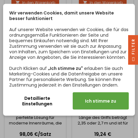
In den Warenkorb
In den Warenkorb


der Türen und trägt
langfristige Stabilität und
gleichzeitig deren Gewicht
Zuverlässigkeit des
Wir verwenden Cookies, damit unsere Website
– daher ist es unerlässlich,
gesamten Systems.
besser funktioniert
dass sie auf einem ebenen,
Technische Parameter:
festen und stabilen
Verfügbare Längen: 1800
Auf unserer Website verwenden wir Cookies, die für das
Untergrund montiert wird,
mm 2900 mm 3800 mm
ordnungsgemäße Funktionieren der Seite und
der ein Durchbiegen oder
Profilbreite: 75 mm
bequemes Einkaufen notwendig sind. Mit Ihrer
R
eine...
Profilhöhe:...
Zustimmung verwenden wir sie auch zur Anpassung
von Inhalten, zum Speichern von Einstellungen und zur
Anzeige von Angeboten, die Sie interessieren könnten.
F
I
L
T
E
Durch Klicken auf
„Ich stimme zu"
erlauben Sie auch
Marketing-Cookies und die Datenfreigabe an unsere
Partner für personalisierte Werbung. Sie können Ihre
Zustimmung jederzeit in den Einstellungen ändern.
INDUSTRIA SIMPLE
SCHIEBETÜRGRIFF SHARP
SCHIEBETÜR-BAUSATZ
19 / ALUMINIUM
Detaillierte
Ich stimme zu
2M / OHNE DÄMPFUNG
Einstellungen
Das Schiebetürenset
Griff für Schiebetüren zu
INDUSTRIA 2m - die
Einbauschränken. Die
perfekte Lösung für
Länge des Griffs beträgt
moderne Innenräume, die
2,35 oder 2,7 m und ist für
minimalistisches Design,
Füllmaterial mit einer Stärke
Preis
Preis
98,06 €/Satz
19,24 €
hohe Verarbeitungsqualität
von 19 mm ausgelegt. Die