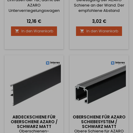
AZARO
Schiene an der Wand. Der
Unterverriegelungswagen
empfohlene Abstand
hindurchfahren kann und ist
zwischen den beiden
Preis
Preis
12,16 €
3,02 €
in einer Länge von 2000
Halterungen beträgt 50 cm.
mm erhältlich.
In den Warenkorb
In den Warenkorb


ABDECKSCHIENE FÜR
OBERSCHIENE FÜR AZARO
OBERSCHIENE AZARO /
SCHIEBESYSTEM /
SCHWARZ MATT
SCHWARZ MATT
Oberschienen-
Obere Schiene für AZARO