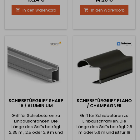
Borsten für diese Schiene
Borsten für diese Schiene
In den Warenkorb
In den Warenkorb


sind verschiebbar.
sind verschiebbar.
SCHIEBETÜRGRIFF SHARP
SCHIEBETÜRGRIFF PLANO
18 / ALUMINIUM
/ CHAMPAGNER
Griff für Schiebetüren zu
Griff für Schiebetüren zu
Einbauschränken. Die
Einbauschränken. Die
Länge des Griffs beträgt
Länge des Griffs beträgt 2,8
2,35 m , 2,5 oder 2,9 m und
m oder 5,6 m und ist für 18
ist für Füllmaterial mit einer
mm dickes Material