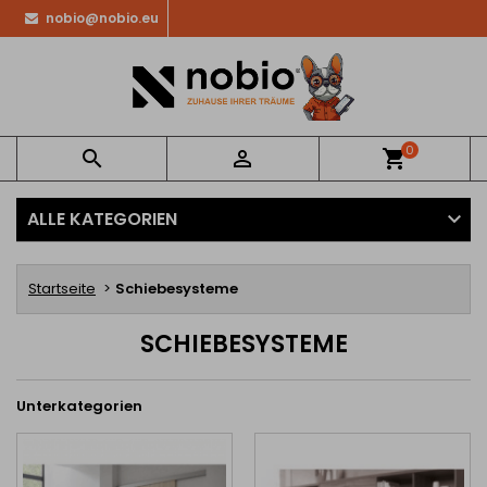
nobio@nobio.eu
0


shopping_cart
ALLE KATEGORIEN
Startseite
Schiebesysteme
SCHIEBESYSTEME
Unterkategorien