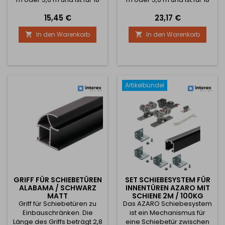
mm dickes Material
mm dickes Material oder
Preis
Preis
15,45 €
23,17 €
ausgelegt. Die Borsten für
Glas ausgelegt. Bei
diese Schiene sind gleitend
Verwendung von Glas wird
In den Warenkorb
In den Warenkorb


und die Borsten sind breit,
empfohlen, eine
damit die Tür beim
Glasdichtung zu
Schließen nicht gegen den
verwenden Die Borsten für
Schrank stößt.
diese Schiene sind
aufschiebbar und die
Borsten sind breit, damit die
Artikelbündel
Tür beim Schließen nicht
gegen den Schrank stößt.
GRIFF FÜR SCHIEBETÜREN
SET SCHIEBESYSTEM FÜR
ALABAMA / SCHWARZ
INNENTÜREN AZARO MIT
MATT
SCHIENE 2M / 100KG
Griff für Schiebetüren zu
Das AZARO Schiebesystem
Einbauschränken. Die
ist ein Mechanismus für
Länge des Griffs beträgt 2,8
eine Schiebetür zwischen