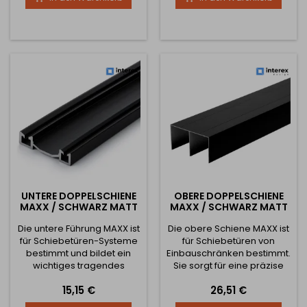
Kante der Spanplatte nicht
die Kante der Spanplatte
zu sehen und gleichzeitig
nicht sichtbar ist, und
ist es nicht notwendig, die
gleichzeitig ist es nicht
Ober- und Unterseite der
notwendig, die Ober- und
Tür abzustreifen.
Unterseite der Tür
abzustreifen.
UNTERE DOPPELSCHIENE
OBERE DOPPELSCHIENE
MAXX / SCHWARZ MATT
MAXX / SCHWARZ MATT
Die untere Führung MAXX ist
Die obere Schiene MAXX ist
für Schiebetüren-Systeme
für Schiebetüren von
bestimmt und bildet ein
Einbauschränken bestimmt.
wichtiges tragendes
Sie sorgt für eine präzise
Element des gesamten
und leise Führung der Türen
Preis
Preis
15,15 €
26,51 €
Schiebemechanismus. Sie
und gewährleistet dank
dient zur präzisen Führung
ihrer robusten Konstruktion