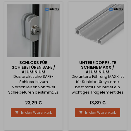
SCHLOSS FÜR
UNTERE DOPPELTE
SCHIEBETÜREN SAFE /
SCHIENE MAXX /
ALUMINIUM
ALUMINIUM
Das praktische SAFE-
Die untere Führung MAXX ist
Schloss ist zum
für Schiebetürsysteme
Verschließen von zwei
bestimmt und bildet ein
Schiebetüren bestimmt. Es
wichtiges Tragelement des
wird direkt am Griff der
gesamten
Preis
Preis
23,29 €
13,89 €
Schiebetüren befestigt und
Schiebemechanismus. Sie
ermöglicht so eine
dient zur präzisen Führung
In den Warenkorb
In den Warenkorb


einfache und schnelle
der Türen und trägt
Montage ohne Eingriff in die
gleichzeitig deren Gewicht
Konstruktion des Schranks
– daher ist es unerlässlich,
oder der Türen. Geeignet
dass sie auf einem