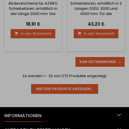
Abdeckschiene für AZARO
Schiebetüren, erhältlich in 3
Schiebetüren, erhältlich in
Längen 2000, 3000 und
der Länge 2000 mm. Die
4000 mm. Für die
Schiene wird durch
Deckenmontage wird sie
Preis
Preis
18,91 €
43,23 €
Einrasten auf die obere
direkt montiert und für die
Schiene montiert und dank
Wandmontage ist es
In den Warenkorb
In den Warenkorb


ihrer Verwendung sind die
notwendig, Griffe zu kaufen.
Räder an der Tür nicht
Für die Schiene kann auch
sichtbar.
ein Abdeckprofil gekauft
werden.
ZUM SEITENANFANG

Es werden 1 - 32 von 272 Produkte angezeigt
WEITERE PRODUKTE ANZEIGEN...

INFORMATIONEN