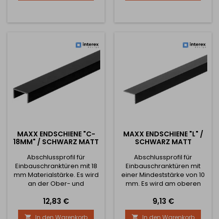
Montage an der Türkante
Lieferbar in einer Länge von
aus. Er ist die ideale Wahl
2,9 Metern
für Türen mit Holzeinlage
oder Spanplatte mit einer
Stärke von 18 mm. ✅
Technische Parameter:
Grifftyp: MAXX SIGMA
Verwendung:...
MAXX ENDSCHIENE "C-
MAXX ENDSCHIENE "L" /
18MM" / SCHWARZ MATT
SCHWARZ MATT
Abschlussprofil für
Abschlussprofil für
Einbauschranktüren mit 18
Einbauschranktüren mit
mm Materialstärke. Es wird
einer Mindeststärke von 10
an der Ober- und
mm. Es wird am oberen
Unterseite der Tür
und unteren Teil der Tür
Preis
Preis
12,83 €
9,13 €
verwendet, um das Design
verwendet, damit das
der Tür mit den Profilen
Design der Tür mit den
In den Warenkorb
In den Warenkorb


abzustimmen und die
Profilen übereinstimmt und