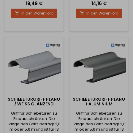
Preis
Preis
19,49 €
14,16 €
Dicke von 18 mm
ausgelegt. Die Borsten für
ausgelegt.Die Borsten für
diese Schiene sind gleitend
In den Warenkorb
In den Warenkorb


diese Schiene sind
und die Borsten sind breit,
verschiebbar.
damit die Tür beim
Schließen nicht gegen den
Schrank stößt.
SCHIEBETÜRGRIFF PLANO
SCHIEBETÜRGRIFF PLANO
/ WEISS GLÄNZEND
/ ALUMINIUM
Griff für Schiebetüren zu
Griff für Schiebetüren zu
Einbauschränken. Die
Einbauschränken. Die
Länge des Griffs beträgt 2,8
Länge des Griffs beträgt 2,8
m oder 5,6 m und ist für 18
m oder 5,6 m und ist für 18