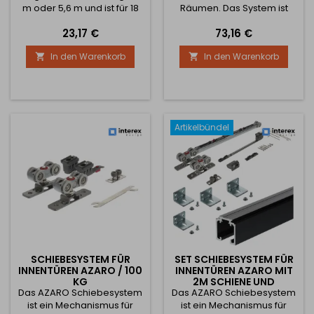
m oder 5,6 m und ist für 18
Räumen. Das System ist
mm dickes Material oder
ohne Dämpfung. Maximale
Preis
Preis
23,17 €
73,16 €
Glas ausgelegt. Bei
Türlast 100 kg. Das Paket
Verwendung von Glas wird
enthält auch einen
In den Warenkorb
In den Warenkorb


empfohlen, eine
Führungsdorn, der am
Glasdichtung zu
Boden befestigt wird, und
verwenden Die Borsten für
komplettes
diese Schiene sind
Installationsmaterial. Das
aufschiebbar und die
Paket enthält: 1x Satz
Borsten sind breit, damit die
Schiebebeschläge 2x
Artikelbündel
Tür beim Schließen nicht
Endanschläge für Schiene
gegen den Schrank stößt.
1x Schiene 2000 mm 4x
Schiene...
SCHIEBESYSTEM FÜR
SET SCHIEBESYSTEM FÜR
INNENTÜREN AZARO / 100
INNENTÜREN AZARO MIT
KG
2M SCHIENE UND
Das AZARO Schiebesystem
Das AZARO Schiebesystem
DÄMPFUNG / 80KG
ist ein Mechanismus für
ist ein Mechanismus für