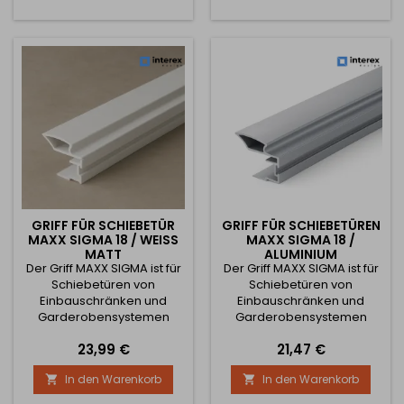
Technische Parameter:
für Türen mit Holzeinlage
Verfügbare Längen: 1800
oder Spanplatte mit einer
mm 2900 mm 3800 mm
Stärke von 18 mm. ✅
Profilbreite: 75 mm
Technische Parameter:
Profilhöhe:...
Grifftyp: MAXX SIGMA
Verwendung:...
GRIFF FÜR SCHIEBETÜR
GRIFF FÜR SCHIEBETÜREN
MAXX SIGMA 18 / WEISS M
MAXX SIGMA 18 /
ATT
ALUMINIUM
Der Griff MAXX SIGMA ist für
Der Griff MAXX SIGMA ist für
Schiebetüren von
Schiebetüren von
Einbauschränken und
Einbauschränken und
Garderobensystemen
Garderobensystemen
bestimmt. Er zeichnet sich
bestimmt. Er zeichnet sich
Preis
Preis
23,99 €
21,47 €
durch eine stabile
durch eine stabile
Konstruktion, modernes
Konstruktion, modernes
In den Warenkorb
In den Warenkorb


Design und einfache
Design und einfache
Montage an der Türkante
Montage an der Türkante