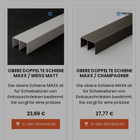
für Schränke, Vitrinen,
geraden, festen und
Büromöbel oder
stabilen Untergrund
Aufbewahrungsräume, in
montiert wird, der ein
denen der Inhalt vor
Durchbiegen oder eine
ungewolltem...
Verformung...
OBERE DOPPELTE SCHIENE
OBERE DOPPELTE SCHIENE
MAXX / WEISS MATT
MAXX / CHAMPAGNER
Die obere Schiene MAXX ist
Die obere Schiene MAXX ist
für Schiebetüren von
für Schiebetüren von
Einbauschränken bestimmt.
Einbauschränken bestimmt.
Sie sorgt für eine präzise
Sie sorgt für eine präzise
und leise Führung der Türen
und leise Führung der Türen
Preis
Preis
23,99 €
27,77 €
und gewährleistet dank der
und gewährleistet dank
robusten Konstruktion
ihrer robusten Konstruktion
In den Warenkorb
In den Warenkorb


langfristige Stabilität und
langfristige Stabilität und
Zuverlässigkeit des
Zuverlässigkeit des
gesamten Systems.
gesamten Systems.