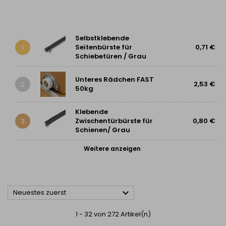
Selbstklebende
Seitenbürste für
0,71 €
1
Schiebetüren / Grau
Unteres Rädchen FAST
2,53 €
2
50kg
Klebende
Zwischentürbürste für
0,80 €
3
Schienen/ Grau
Weitere anzeigen

Neuestes zuerst
1 - 32 von 272 Artikel(n)