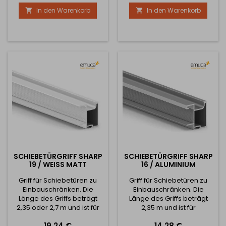
und praktischen Nutzen
Borsten für diese Schiene
In den Warenkorb
In den Warenkorb


miteinander verbindet.
sind verschiebbar.
Dieses Set ist die ideale
Wahl für alle, die ein
zuverlässiges
Schiebetürsystem suchen,
das nicht nur einwandfrei
funktioniert, sondern dem
Raum auch einen
einzigartigen...
SCHIEBETÜRGRIFF SHARP
SCHIEBETÜRGRIFF SHARP
19 / WEISS MATT
16 / ALUMINIUM
Griff für Schiebetüren zu
Griff für Schiebetüren zu
Einbauschränken. Die
Einbauschränken. Die
Länge des Griffs beträgt
Länge des Griffs beträgt
2,35 oder 2,7 m und ist für
2,35 m und ist für
Füllmaterial mit einer Stärke
Füllmaterial mit einer Dicke
Preis
Preis
19,24 €
14,28 €
von 19 mm ausgelegt. Die
von 16 mm ausgelegt. Die