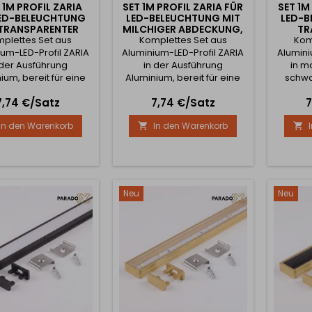
 1M PROFIL ZARIA
SET 1M PROFIL ZARIA FÜR
SET 1M
LED-BELEUCHTUNG
LED-BELEUCHTUNG MIT
LED-B
 TRANSPARENTER
MILCHIGER ABDECKUNG,
TR
KUNG, ENDKAPPEN
plettes Set aus
Komplettes Set aus
ENDKAPPEN UND
ABDEC
Kom
 BEFESTIGUNG /
BEFESTIGUNG /
UND 
um-LED-Profil ZARIA
Aluminium-LED-Profil ZARIA
Alumini
ALUMINIUM
ALUMINIUM
SC
 der Ausführung
in der Ausführung
in m
ium, bereit für eine
Aluminium, bereit für eine
schwar
he Montage. Das Set
einfache Montage. Das Set
eine ei
Preis
Preis
P
7,74 €/Satz
7,74 €/Satz
7
 alles Notwendige für
enthält alles, was Sie für
Se
 Erstellung einer
eine professionelle LED-
Not
In den Warenkorb
In den Warenkorb


fessionellen LED-
Beleuchtung benötigen –
Er
Beleuchtung –
Aluminiumprofil, milchige
prof
luminiumprofil,
Abdeckung, zwei
B
parente Abdeckung,
Endkappen (mit und ohne
Al
Endkappen (mit und
Öffnung) und zwei
transp
Öffnung) und zwei
Montageclips mit
zwei E
Neu
Neu
ntageclips mit
Schrauben. Das Profil
ohne 
auben. Das Profil
besteht aus
Mo
besteht aus
hochwertigem...
Schr
ochwertigem...