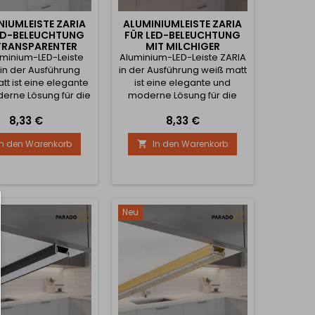
NIUMLEISTE ZARIA
ALUMINIUMLEISTE ZARIA
ED-BELEUCHTUNG
FÜR LED-BELEUCHTUNG
TRANSPARENTER
MIT MILCHIGER
uminium-LED-Leiste
CKUNG / WEISS M
Aluminium-LED-Leiste ZARIA
ABDECKUNG / WEISS M
ATT
ATT
 in der Ausführung
in der Ausführung weiß matt
tt ist eine elegante
ist eine elegante und
erne Lösung für die
moderne Lösung für die
e von LED-Streifen
Montage von LED-Streifen
Preis
Preis
8,33 €
8,33 €
er maximalen Breite
mit einer maximalen Breite
10 mm. Dank der
von 10 mm. Dank der
In den Warenkorb
In den Warenkorb

ten Abmessungen
kompakten Abmessungen
 zeitlosen Designs
und des zeitlosen Designs
ideal zur Beleuchtung
ist sie ideal zur Beleuchtung
henzeilen, Möbeln,
von Küchenzeilen, Möbeln,
alen, Vitrinen,
Regalen, Vitrinen,
derschränken und
Kleiderschränken und
Neu
weiteren
weiteren Innenelementen
raumelementen...
geeignet. Die...