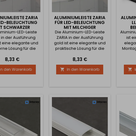
NIUMLEISTE ZARIA
ALUMINIUMLEISTE ZARIA
ALUMIN
LED-BELEUCHTUNG
FÜR LED-BELEUCHTUNG
L
T SCHWARZER
MIT MILCHIGER
BE
uminium-LED-Leiste
ECKUNG / GOLD
Die Aluminium-LED-Leiste
ABDECKUNG / GOLD
Alumini
 in der Ausführung
ZARIA in der Ausführung
ist 
st eine elegante und
gold ist eine elegante und
elega
ne Lösung für die
praktische Lösung für die
Montag
e von LED-Streifen
Montage von LED-Streifen
unter K
Preis
Preis
8,33 €
8,33 €
ner maximalen Breite
mit einer maximalen Breite
Mö
 10 mm. Dank der
von 10 mm. Dank der
Interieur
In den Warenkorb
In den Warenkorb


kten Abmessungen
kompakten Abmessungen
 des luxuriösen
und des modernen Designs
Ersch
ns ist sie ideal zur
ist sie ideal zur Beleuchtung
effizie
eleuchtung von
von Küchenzeilen, Möbeln,
un
enzeilen, Möbeln,
Regalen, Vitrinen, Decken
Lebe
galen, Vitrinen,
und weiteren
Beleuch
derschränken und
Innenelementen geeignet.
h
n Innenelementen...
Die Leiste...
hochwer