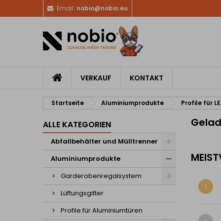
Email:
nobio@nobio.eu
VERKAUF
KONTAKT
Startseite
Aluminiumprodukte
Profile für 
Gelad
ALLE KATEGORIEN
Abfallbehälter und Mülltrenner
MEIST
Aluminiumprodukte
Garderobenregalsystem
1
Lüftungsgitter
Profile für Aluminiumtüren