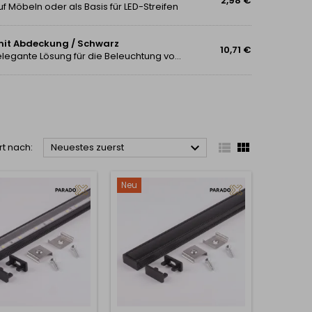
2,98 €
 Möbeln oder als Basis für LED-Streifen
 mit Abdeckung / Schwarz
10,71 €
Die Aluminiumleiste ANIMA LL-01 ist eine moderne und elegante Lösung für die Beleuchtung von Küchenzeilen, Möbeln oder Innendekorationen. Sie bietet eine ästhetische Unterbringung von LED-Streifen und verlängert gleichzeitig deren Lebensdauer dank...



rt nach:
Neuestes zuerst
Neu