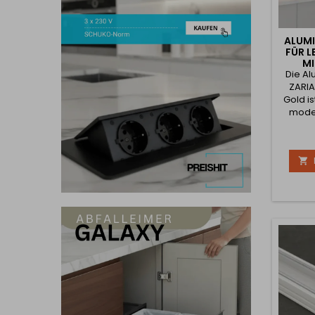
ALUMI
FÜR 
MI
Die Al
ABD
ZARIA
Gold i
moder
Montag
mit ei
von

kompa
und
Aussehe
B
Küch
Re
Klei
weitere