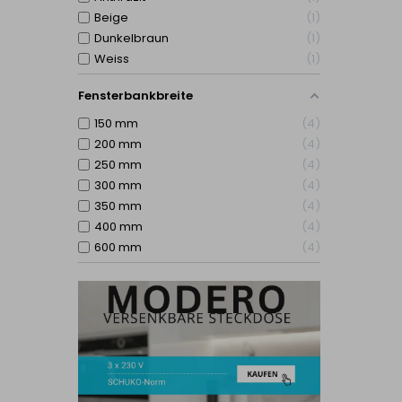
Beige
1
Dunkelbraun
1
Weiss
1
Fensterbankbreite
150 mm
4
200 mm
4
250 mm
4
300 mm
4
350 mm
4
400 mm
4
600 mm
4