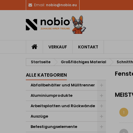
Email:
nobio@nobio.eu
VERKAUF
KONTAKT
Startseite
Großflächiges Material
Schnitt
Fenst
ALLE KATEGORIEN
Abfallbehälter und Mülltrenner
MEIST
Aluminiumprodukte
Arbeitsplatten und Rückwände
1
Auszüge
Befestigungselemente