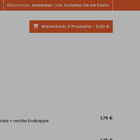

Wilkommen,
Anmelden
oder
Erstellen Sie ein Konto
shopping_cart
Warenkorb:
0
Produkte - 0,00 €
1,75 €
 linke + rechte Endkappe