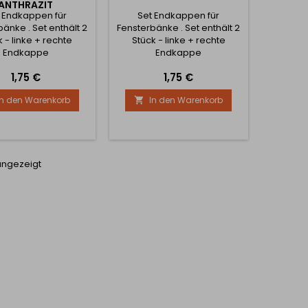
ANTHRAZIT
 Endkappen für
Set Endkappen für
änke . Set enthält 2
Fensterbänke . Set enthält 2
k - linke + rechte
Stück - linke + rechte
Endkappe
Endkappe
Preis
Preis
1,75 €
1,75 €
In den Warenkorb
In den Warenkorb

angezeigt