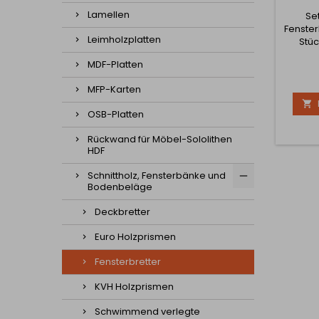
Lamellen
Se
Fenster
Leimholzplatten
Stüc
MDF-Platten
MFP-Karten

OSB-Platten
Rückwand für Möbel-Sololithen
HDF
Schnittholz, Fensterbänke und
Bodenbeläge
Deckbretter
Euro Holzprismen
Fensterbretter
KVH Holzprismen
Schwimmend verlegte