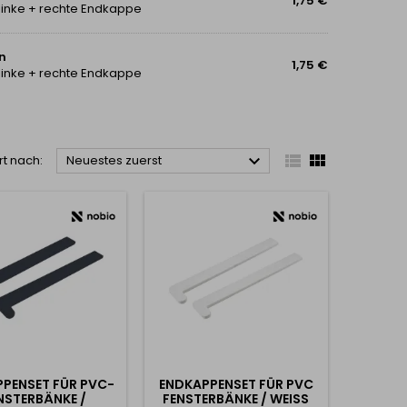
1,75 €
 linke + rechte Endkappe
n
1,75 €
 linke + rechte Endkappe



rt nach:
Neuestes zuerst
PENSET FÜR PVC-
ENDKAPPENSET FÜR PVC
NSTERBÄNKE /
FENSTERBÄNKE / WEISS