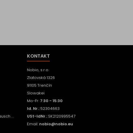
KONTAKT
Nobio, s.r.o.
Zlatovská 1326
91105 Trenčín
Slowakei
Mo-Fr:
7:30 - 15:30
Id. Nr.:
52304663
sch ...
USt-IdNr.:
SK2120995547
Email:
nobio@nobio.eu