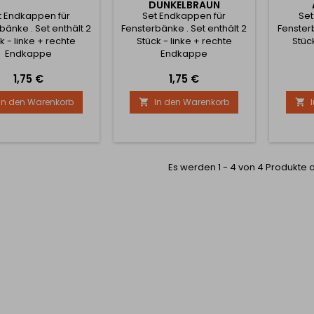
DUNKELBRAUN
t Endkappen für
Set Endkappen für
Set
bänke . Set enthält 2
Fensterbänke . Set enthält 2
Fensterb
k - linke + rechte
Stück - linke + rechte
Stüc
Endkappe
Endkappe
Preis
Preis
1,75 €
1,75 €
In den Warenkorb
In den Warenkorb


Es werden 1 - 4 von 4 Produkte 