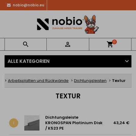
nobio@nobio.eu
0


shopping_cart
ALLE KATEGORIEN
te
Arbeitsplatten und Rückwände
Dichtungsleisten
Textur
TEXTUR
Dichtungsleiste
KRONOSPAN Platinium Disk
43,24 €
1
/ K523 PE