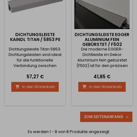
DICHTUNGSLEISTE
DICHTUNGSLEISTE EGGER
KAINDL TITAN / 5853 PE
ALUMINIUM FEIN
GEBÜRSTET / F502
Dichtungsleiste Titan 5853.
Die moderne EGGER-
Dichtungsleisten sind ideal
Dichtleiste im Dekor
für die funktionelle
Aluminium fein gebürstet
Verbindung zwischen
(F502) ist für den präzisen
Arbeitsplatte und
Abschluss von
Preis
Preis
57,27 €
41,85 €
Rückwand (oder auch mit
Arbeitsplatten bestimmt.
einer normalen Wand), zu
Sie ist die ideale Lösung für
In den Warenkorb
In den Warenkorb


der sie farblich passen.
elegante, minimalistische
Kaindl Dichtungsleisten sind
und technisch orientierte
in einer Standardlänge von
Küchen. Die Leiste dichtet
4000 mm erhältlich.
die Verbindung zwischen
Arbeitsplatte und Wand
zuverlässig ab und schützt
ZUM SEITENANFANG

sie vor dem Eindringen von
Wasser und...
Es werden 1 - 8 von 8 Produkte angezeigt