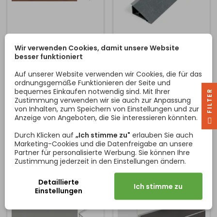
DICHTUNGSLEISTE
DICHTUNGSLEISTE
Wir verwenden Cookies, damit unsere Website
PFLEIDERER 112 /
PFLEIDERER 112 / METEX
besser funktioniert
TERRACOTTA
SILBER
Die Dichtungsleisten sind
Die Dichtungsleisten sind
Auf unserer Website verwenden wir Cookies, die für das
ideal für eine funktionelle
ideal für eine funktionelle
ordnungsgemäße Funktionieren der Seite und
Verbindung zwischen
Verbindung zwischen
bequemes Einkaufen notwendig sind. Mit Ihrer
Arbeitsplatte und
Arbeitsplatte und
R
Zustimmung verwenden wir sie auch zur Anpassung
Rückwand (oder auch mit
Rückwand (oder auch mit
von Inhalten, zum Speichern von Einstellungen und zur
Preis
Preis
24,29 €
24,29 €
einer glatten Wand), zu der
einer glatten Wand), zu der
Anzeige von Angeboten, die Sie interessieren könnten.
F
I
L
T
E
sie farblich passen.
sie farblich passen.
In den Warenkorb
In den Warenkorb


DieDichtungsleisten sind in
DieDichtungsleisten sind in
Durch Klicken auf
„Ich stimme zu"
erlauben Sie auch
Standardlängen von 2100
Standardlängen von 2100
Marketing-Cookies und die Datenfreigabe an unsere
mm und 4000 mm
mm und 4000 mm
Partner für personalisierte Werbung. Sie können Ihre
erhältlich.
erhältlich.
Zustimmung jederzeit in den Einstellungen ändern.
Detaillierte
Ich stimme zu
Einstellungen