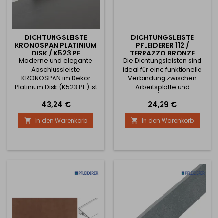
DICHTUNGSLEISTE
DICHTUNGSLEISTE
KRONOSPAN PLATINIUM
PFLEIDERER 112 /
DISK / K523 PE
TERRAZZO BRONZE
Moderne und elegante
Die Dichtungsleisten sind
Abschlussleiste
ideal für eine funktionelle
KRONOSPAN im Dekor
Verbindung zwischen
Platinium Disk (K523 PE) ist
Arbeitsplatte und
für den professionellen und
Rückwand (oder auch mit
Preis
Preis
43,24 €
24,29 €
präzisen Abschluss von
einer glatten Wand), zu der
Arbeitsplatten bestimmt.
sie farblich passen.
In den Warenkorb
In den Warenkorb


Die Leiste dichtet die
DieDichtungsleisten sind in
Verbindung zwischen
Standardlängen von 2100
Arbeitsplatte und Wand
mm und 4000 mm
zuverlässig ab und
erhältlich.
verhindert so wirksam das
Eindringen von Wasser und
Schmutz. Gleichzeitig
verleiht sie der Küche ein...