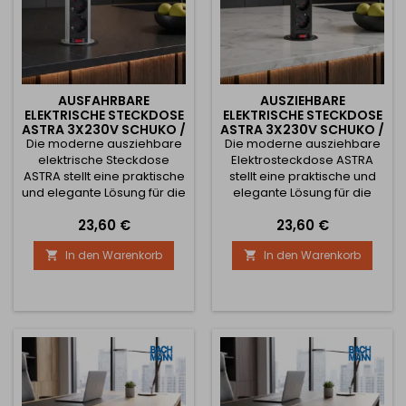
AUSFAHRBARE
AUSZIEHBARE
ELEKTRISCHE STECKDOSE
ELEKTRISCHE STECKDOSE
ASTRA 3X230V SCHUKO /
ASTRA 3X230V SCHUKO /
Die moderne ausziehbare
ALUMINIUM
Die moderne ausziehbare
SCHWARZ
elektrische Steckdose
Elektrosteckdose ASTRA
ASTRA stellt eine praktische
stellt eine praktische und
und elegante Lösung für die
elegante Lösung für die
Stromversorgung von
Stromversorgung von
Preis
Preis
23,60 €
23,60 €
Küchenarbeitsplatten,
Küchenarbeitsplatten,
Schreibtischen oder
Schreibtischen oder
In den Warenkorb
In den Warenkorb


Büroräumen dar. Nach
Büroräumen dar. Nach
dem Drücken bleibt sie
dem Drücken bleibt sie
dezent in der Arbeitsplatte
dezent in der Arbeitsplatte
verborgen und kann bei
verborgen und kann bei
Bedarf einfach
Bedarf einfach
herausgezogen werden.
herausgezogen werden.
Die schwarze Ausführung
Die schwarze Ausführung
verleiht der Steckdose ein
verleiht der Steckdose ein
modernes...
modernes und...