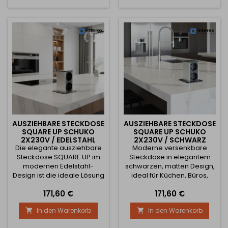
120 mm
nach oben und bietet
sofortigen Zugang zu
Strom- und USB-
Anschlüssen. Dieses Modell
ist mit einer...
AUSZIEHBARE STECKDOSE
AUSZIEHBARE STECKDOSE
SQUARE UP SCHUKO
SQUARE UP SCHUKO
2X230V / EDELSTAHL
2X230V / SCHWARZ
Die elegante ausziehbare
Moderne versenkbare
MATT
Steckdose SQUARE UP im
Steckdose in elegantem
modernen Edelstahl-
schwarzen, matten Design,
Design ist die ideale Lösung
ideal für Küchen, Büros,
für Küchen, Schreibtische,
Besprechungsräume oder
Preis
Preis
171,60 €
171,60 €
Büros oder
Schreibtische. Im
Besprechungsräume. Im
geschlossenen Zustand ist
In den Warenkorb
In den Warenkorb


geschlossenen Zustand ist
sie völlig unauffällig, nach
sie nahezu unsichtbar –
Drücken des oberen Teils