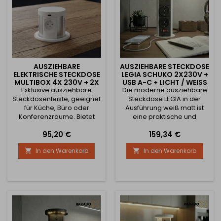
AUSZIEHBARE
AUSZIEHBARE STECKDOSE
ELEKTRISCHE STECKDOSE
LEGIA SCHUKO 2X230V +
MULTIBOX 4X 230V + 2X
USB A-C + LICHT / WEISS M
USB + 2X RJ45 / WEISS
Exklusive ausziehbare
Die moderne ausziehbare
ATT
Steckdosenleiste, geeignet
Steckdose LEGIA in der
für Küche, Büro oder
Ausführung weiß matt ist
Konferenzräume. Bietet
eine praktische und
vollständige Konnektivität –
elegante Lösung für
Preis
Preis
95,20 €
159,34 €
4× 230 V Steckdosen
Küchenzeilen,
rundum, 2× USB-Ports zum
Arbeitsplatten oder
In den Warenkorb
In den Warenkorb


Laden und 2× RJ45
Bürotische. Dank des
Netzwerkports für den
Auszugsmechanismus ist
Anschluss an ein
sie in der Arbeitsplatte
Computernetzwerk. Das
verborgen und wird nur bei
elegante Design
Bedarf herausgezogen. Die
ermöglicht es, das Gerät
Steckdose ist mit 2× 230 V
direkt in der Arbeitsplatte
SCHUKO-Steckdosen
zu verstecken und nur bei
ausgestattet, die für Märkte