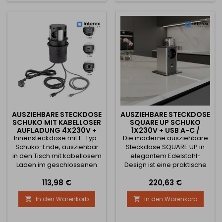
Arbeitsfläche ermöglicht.
Im eingefahrenen Zustand
ist er nahezu unsichtbar,
aber jederzeit
einsatzbereit....
AUSZIEHBARE STECKDOSE
AUSZIEHBARE STECKDOSE
SCHUKO MIT KABELLOSER
SQUARE UP SCHUKO
AUFLADUNG 4X230V +
1X230V + USB A-C /
Innensteckdose mit F-Typ-
2XUSB CHARGING A/C +
Die moderne ausziehbare
EDELSTAHL
HDMI+ RJ45 / SCHWARZ
Schuko-Ende, ausziehbar
Steckdose SQUARE UP in
in den Tisch mit kabellosem
elegantem Edelstahl-
Laden im geschlossenen
Design ist eine praktische
Zustand. Inklusive 4x 230V
Lösung für Küchen, Büros
Preis
Preis
113,98 €
220,63 €
Steckdose mit Stift 1x USB A
oder Arbeitstische. Im
5V/2A,10W 1x USB C 5V/2A,
geschlossenen Zustand
In den Warenkorb
In den Warenkorb


10W 1x HDMI-Anschluss 1x
wirkt sie minimalistisch und
RJ45-Anschluss enthalten
unauffällig – durch Drücken
Durchmesser der Bohrung
der oberen Fläche fährt sie