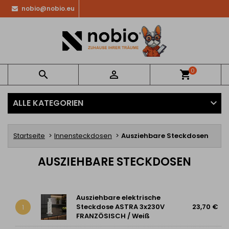
nobio@nobio.eu
0


shopping_cart
ALLE KATEGORIEN
Startseite
Innensteckdosen
Ausziehbare Steckdosen
AUSZIEHBARE STECKDOSEN
Ausziehbare elektrische
Steckdose ASTRA 3x230V
23,70 €
1
FRANZÖSISCH / Weiß