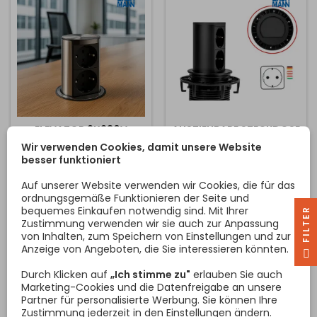
konzipiert.
polnischen Markt konzipiert.
ELEVATOR 2X230V
AUSZIEHBARE STECKDOSE
STECKDOSE SCHUKO /
ELEVATOR 2X230V
Wir verwenden Cookies, damit unsere Website
EDELSTAHL
SCHUKO / SCHWARZ
besser funktioniert
Der Elevator
Aufzug Steckdose in
MATT
Schubladenturm des
schwarz. Dies ist eine
Auf unserer Website verwenden wir Cookies, die für das
renommierten Herstellers
Qualität Schublade aus
ordnungsgemäße Funktionieren der Seite und
Bachmann ist die ideale
dem deutschen Hersteller
bequemes Einkaufen notwendig sind. Mit Ihrer
R
Lösung für moderne
Bachmann. Der Vorteil ist
Zustimmung verwenden wir sie auch zur Anpassung
Preis
Preis
148,75 €
178,50 €
Küchen, Büros oder
das automatische
von Inhalten, zum Speichern von Einstellungen und zur
Arbeitstische. Er zeichnet
Ausfahren des Pfostens
Anzeige von Angeboten, die Sie interessieren könnten.
F
I
L
T
E
In den Warenkorb
In den Warenkorb


sich durch eine kompakte
nach dem Drücken des
Bauweise aus, die eine
Deckels. Bei Nichtgebrauch
Durch Klicken auf
„Ich stimme zu"
erlauben Sie auch
einfache und ästhetische
schieben Sie ihn einfach
Marketing-Cookies und die Datenfreigabe an unsere
Integration direkt in die
ein, um ihn zu verstecken
Partner für personalisierte Werbung. Sie können Ihre
Arbeitsfläche ermöglicht.
und dann stört er nicht das
Zustimmung jederzeit in den Einstellungen ändern.
Im eingefahrenen Zustand
Design des Möbels oder