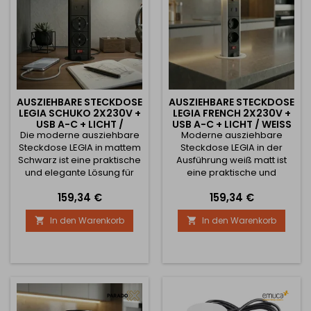
Bedarf zu...
wie...
AUSZIEHBARE STECKDOSE
AUSZIEHBARE STECKDOSE
LEGIA SCHUKO 2X230V +
LEGIA FRENCH 2X230V +
USB A-C + LICHT /
USB A-C + LICHT / WEISS M
Die moderne ausziehbare
SCHWARZ MATT
Moderne ausziehbare
ATT
Steckdose LEGIA in mattem
Steckdose LEGIA in der
Schwarz ist eine praktische
Ausführung weiß matt ist
und elegante Lösung für
eine praktische und
Küchenarbeitsplatten,
elegante Lösung für
Preis
Preis
159,34 €
159,34 €
Arbeitsflächen oder
Küchenarbeitsplatten,
Bürotische. Dank des
Arbeitsflächen oder
In den Warenkorb
In den Warenkorb


Auszugsmechanismus ist
Bürotische. Dank des
sie in der Arbeitsplatte
Auszugsmechanismus ist
verborgen und wird nur bei
sie in der Arbeitsplatte
Bedarf herausgezogen. Die
verborgen und wird nur bei
Steckdose ist mit 2× 230 V
Bedarf herausgezogen. Die
SCHUKO-Steckdosen
Steckdose ist ausgestattet
ausgestattet, die für Märkte
mit 2× 230 V Steckdosen
wie...
(französische Norm