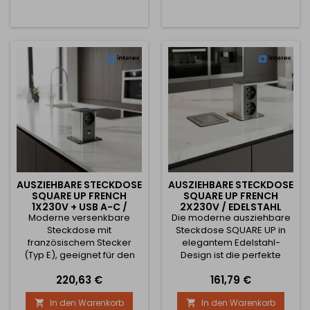
Steckdose hat einen
polnischen Markt
französischen Anschluss
kompatibel ist. Ideale
(Typ E) – geeignet für
Lösung für Küchen,
Slowakei, Tschechien,
Schreibtische und Büros –
Frankreich und Polen. Nach
überall dort, wo Sie eine
dem Drücken fährt das
Steckdose griffbereit
Modul...
haben möchten, aber das
saubere...
AUSZIEHBARE STECKDOSE
AUSZIEHBARE STECKDOSE
SQUARE UP FRENCH
SQUARE UP FRENCH
1X230V + USB A-C /
2X230V / EDELSTAHL
Moderne versenkbare
SCHWARZ MATT
Die moderne ausziehbare
Steckdose mit
Steckdose SQUARE UP in
französischem Stecker
elegantem Edelstahl-
(Typ E), geeignet für den
Design ist die perfekte
slowakischen,
Lösung für Küchen, Büros
Preis
Preis
220,63 €
161,79 €
tschechischen,
oder Arbeitsbereiche, in
französischen und
denen ein klares Design
In den Warenkorb
In den Warenkorb


polnischen Markt. Ideale
und eine unauffällige