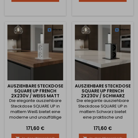
Lösung für Küche, Büro oder
Integration gefragt sind. Im
Schreibtisch, wo Sie einen
geschlossenen Zustand
eleganten Zugang zu
bildet sie mit der
Strom und USB-Ladung
Tischplatte eine einheitliche
benötigen. Die Steckdose
Oberfläche – durch Ziehen
wird einfach nach oben
lässt sie sich einfach
herausgezogen und nach
ausfahren und macht...
Gebrauch wieder in die
Arbeitsplatte...
AUSZIEHBARE STECKDOSE
AUSZIEHBARE STECKDOSE
SQUARE UP FRENCH
SQUARE UP FRENCH
2X230V / WEISS MATT
2X230V / SCHWARZ
Die elegante ausziehbare
Die elegante ausziehbare
MATT
Steckdose SQUARE UP in
Steckdose SQUARE UP in
mattem Weiß bietet eine
mattem Schwarz bietet
moderne und unauffällige
eine praktische und
Lösung für Küchen,
ästhetische Lösung für
Preis
Preis
171,60 €
171,60 €
Schreibtische oder Büros.
Küchen, Schreibtische oder
Im geschlossenen Zustand
Büros. Im geschlossenen