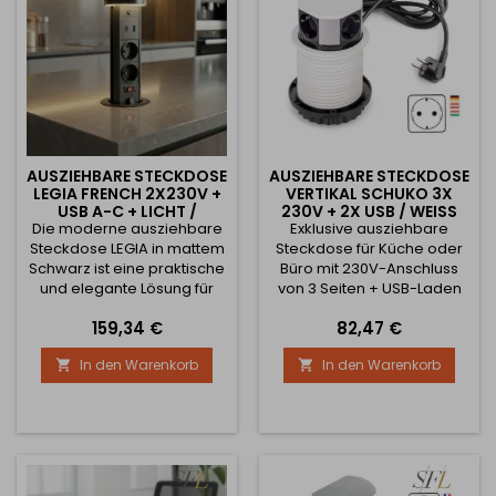
geeignet für...
AUSZIEHBARE STECKDOSE
AUSZIEHBARE STECKDOSE
LEGIA FRENCH 2X230V +
VERTIKAL SCHUKO 3X
USB A-C + LICHT /
230V + 2X USB / WEISS M
Die moderne ausziehbare
SCHWARZ MATT
Exklusive ausziehbare
ATT
Steckdose LEGIA in mattem
Steckdose für Küche oder
Schwarz ist eine praktische
Büro mit 230V-Anschluss
und elegante Lösung für
von 3 Seiten + USB-Laden
Küchenarbeitsplatten,
von einer Seite A + C.
Preis
Preis
159,34 €
82,47 €
Arbeitsflächen oder
Einbausteckdose für Küche,
Bürotische. Dank des
Büro und Wohnmöbel mit
In den Warenkorb
In den Warenkorb


Auszugsmechanismus ist
gleichzeitigen Push-Pull-
sie in der Arbeitsplatte
Anschlüssen. Sie verfügt
verborgen und wird nur bei
über 3 Schuko-Stecker mit
Bedarf herausgezogen. Die
einer maximal zulässigen
Steckdose ist mit 2× 230 V
Leistung von bis zu 3680W -
Steckdosen (französische
16A, konzipiert für den
Norm, geeignet für SK/CZ),
europäischen EU-Markt. Sie