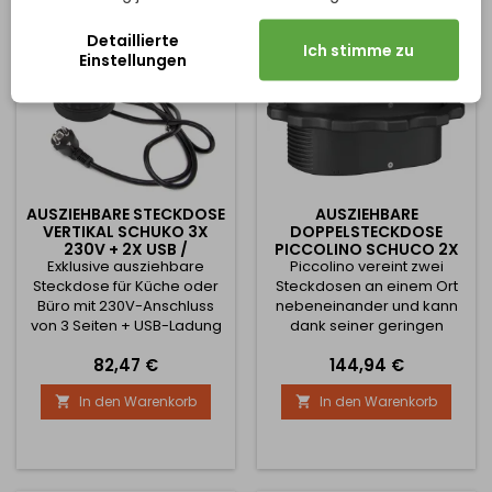
ist er nahezu unsichtbar,
der Arbeitsplatte. Die Säule
aber jederzeit
ist mit 2x 230V...
Detaillierte
Ich stimme zu
einsatzbereit....
Einstellungen
AUSZIEHBARE STECKDOSE
AUSZIEHBARE
VERTIKAL SCHUKO 3X
DOPPELSTECKDOSE
230V + 2X USB /
PICCOLINO SCHUCO 2X
Exklusive ausziehbare
SCHWARZ MATT
Piccolino vereint zwei
230V / SCHWARZ
Steckdose für Küche oder
Steckdosen an einem Ort
Büro mit 230V-Anschluss
nebeneinander und kann
von 3 Seiten + USB-Ladung
dank seiner geringen
von einer Seite.
Einbautiefe von nur 47,5
Preis
Preis
82,47 €
144,94 €
Einbausteckdose für Küche,
mm auch in eine
Büro und Wohnmöbel mit
Schublade eingebaut
In den Warenkorb
In den Warenkorb


gleichzeitigen Push-Pull-
werden. Der Piccolino
Anschlüssen. Sie verfügt
gleitet durch Drücken
über 3 Schuko-Stecker mit
heraus und auf dieselbe
einer maximal zulässigen
Weise senkt der wieder. Die
Leistung von bis zu 3680W -
Befestigung erfolgt über