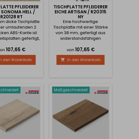
LATTE PFLEIDERER
TISCHPLATTE PFLEIDERER
E SONOMA HELL /
EICHE ARTISAN / R20315
R20128 RT
NY
mm dicke Tischplatte
Eine hochwertige
ner umlaufenden 2
Tischplatte mit einer Stärke
ken ABS-Kante ist
von 38 mm, gefertigt aus
itsplatten gefertigt,
widerstandsfähigen
h das Laminat sehr
Arbeitsplatten von
Preis
Preis
107,65 €
107,65 €
nd die Lebensdauer
PFLEIDERER, ist für maximale
von
von
ng ist. Das Produkt
Lebensdauer und hohe
In den Warenkorb
In den Warenkorb

h Maß gefertigt. Sie
Belastbarkeit konzipiert. Das
en einfach Ihre
Dekor Eiche Artisan R20315
chten Maße an und
NY mit natürlicher
en genau nach Ihren
Holzmaserung verleiht dem
en. Bitte beachten
Raum ein modernes und
ass die Herstellung
elegantes Aussehen. Die
chneidert
Maßgeschneidert
ischplatten eine...
Platte ist rundum präzise mit
einer 2 mm...