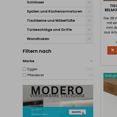
Schlösser
TIS
BELMO
Spülen und Küchenarmaturen
Die 38 
Tischbeine und Möbelfüße
mit e
mm di
Türbeschläge und Griffe
aus Arbe
wodurc
Wandhaken
dick u
sehr l
Filtern nach

wird na
geb
gewüns
Marke
bestell
Egger
20
Wünsch
Sie, d
Pfleiderer
3
Maßges
der T