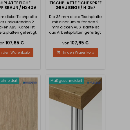
CHPLATTE EICHE
TISCHPLATTE EICHE SPREE
FF BRAUN / H2409
GRAU BEIGE / H1357
mm dicke Tischplatte
Die 38 mm dicke Tischplatte
ner umlaufenden 2
mit einer umlaufenden 2
ken ABS-Kante ist
mm dicken ABS-Kante ist
itsplatten gefertigt,
aus Arbeitsplatten gefertigt,
h das Laminat sehr
wodurch das Laminat sehr
Preis
Preis
107,65 €
107,65 €
nd die Lebensdauer
dick und die Lebensdauer
von
von
ng ist. Das Produkt
sehr lang ist. Das Produkt
In den Warenkorb
In den Warenkorb

h Maß gefertigt. Sie
wird nach Maß gefertigt. Sie
en einfach Ihre
geben einfach Ihre
chten Maße an und
gewünschten Maße an und
en genau nach Ihren
bestellen genau nach Ihren
en. Bitte beachten
Wünschen. Bitte beachten
ass die Herstellung
Sie, dass die Herstellung
chneidert
Maßgeschneidert
ischplatten eine...
der Tischplatten eine...