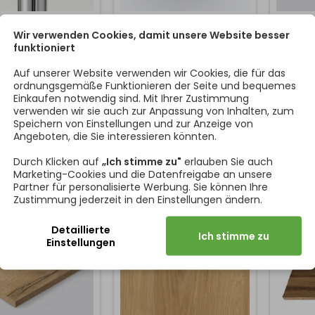
PLATTE PFLEIDERER
TISCHPLATTE EGGER
TISC
 LANCELOT BRAUN /
Wir verwenden Cookies, damit unsere Website besser
HALIFAX ZINN H3176/ST37
HALIFAX
R20027 RT
funktioniert
rtige 38 mm dicke
Die 38 mm dicke Tischplatte
Die 38 
atte, hergestellt aus
mit einer umlaufenden 2
mit ei
Auf unserer Website verwenden wir Cookies, die für das
bigen Arbeitsplatten
mm dicken ABS-Kante ist
mm dic
ordnungsgemäße Funktionieren der Seite und bequemes
aximale Haltbarkeit
aus Arbeitsplatten gefertigt,
aus Arbe
Einkaufen notwendig sind. Mit Ihrer Zustimmung
e Belastbarkeit. Sie
wodurch das Laminat sehr
wodurc
verwenden wir sie auch zur Anpassung von Inhalten, zum
Preis
Preis
107,65 €
198,79 €
m gesamten Umfang
dick und die Lebensdauer
dick u
von
von
Speichern von Einstellungen und zur Anzeige von
er 2 mm dicken ABS-
sehr lang ist. Das Produkt
sehr la
Angeboten, die Sie interessieren könnten.
In den Warenkorb
In den Warenkorb


präzise umleimt, um
wird nach Maß gefertigt. Sie
wird nac
 vor Stößen und
geben einfach Ihre
geb
Durch Klicken auf
„Ich stimme zu"
erlauben Sie auch
echanischen
gewünschten Maße an und
gewüns
Marketing-Cookies und die Datenfreigabe an unsere
chädigungen zu
bestellen genau nach Ihren
bestell
Partner für personalisierte Werbung. Sie können Ihre
en. Die Oberfläche
Wünschen. Bitte beachten
Wünsch
Zustimmung jederzeit in den Einstellungen ändern.
steht aus einem
Sie, dass die Herstellung
Sie, d
chneidert
Maßgeschneidert
Maßges
icken Laminat, das
der Tischplatten eine...
der T
Detaillierte
h bei intensiver
Ich stimme zu
Einstellungen
Nutzung...