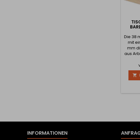
TIS
BAR
Die 38 
mit e
mm di
aus Arbe
wodurc
dick u
sehr l

wird na
geb
gewüns
bestell
Wünsch
Sie, d
der T
INFORMATIONEN
ANFRAG