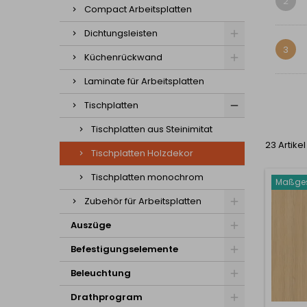
2
Compact Arbeitsplatten
Dichtungsleisten
3
Küchenrückwand
Laminate für Arbeitsplatten
Tischplatten
Tischplatten aus Steinimitat
23 Artike
Tischplatten Holzdekor
Tischplatten monochrom
Maßges
Zubehör für Arbeitsplatten
Auszüge
Befestigungselemente
Beleuchtung
Drathprogram