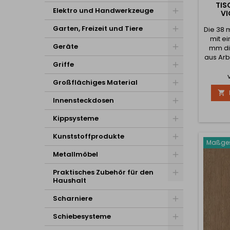
TIS
Elektro und Handwerkzeuge
VI
Garten, Freizeit und Tiere
Die 38 
mit e
Geräte
mm di
aus Arbe
Griffe
wodurc
dick u
Großflächiges Material
sehr l

wird na
Innensteckdosen
geb
gewüns
Kippsysteme
bestell
Wünsch
Kunststoffprodukte
Sie, d
Maßges
der T
Metallmöbel
Praktisches Zubehör für den
Haushalt
Scharniere
Schiebesysteme