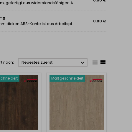
0,00 €
Eine hochwertige Tischplatte mit einer Stärke von 38 mm, gefertigt aus widerstandsfähigen Arbeitsplatten von PFLEIDERER, ist für maximale Lebensdauer und hohe Belastbarkeit konzipiert. Das Dekor Eiche Artisan R20315 NY mit natürlicher...
T10
0,00 €
Die 38 mm dicke Tischplatte mit einer umlaufenden 2 mm dicken ABS-Kante ist aus Arbeitsplatten gefertigt, wodurch das Laminat sehr dick und die Lebensdauer sehr lang ist. Das Produkt wird nach Maß gefertigt. Sie geben einfach Ihre gewünschten Maße...



rt nach:
Neuestes zuerst
chneidert
Maßgeschneidert