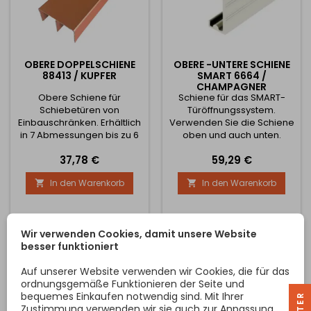
OBERE DOPPELSCHIENE
OBERE -UNTERE SCHIENE
88413 / KUPFER
SMART 6664 /
CHAMPAGNER
Obere Schiene für
Schiene für das SMART-
Schiebetüren von
Türöffnungssystem.
Einbauschränken. Erhältlich
Verwenden Sie die Schiene
in 7 Abmessungen bis zu 6
oben und auch unten.
Metern. Siehe Bilder für
Erhältlich in 2 Längen 2
Preis
Preis
37,78 €
59,29 €
komplette
Meter und 3 Meter
Schienenabmessungen
In den Warenkorb
In den Warenkorb


Wir verwenden Cookies, damit unsere Website
besser funktioniert
Auf unserer Website verwenden wir Cookies, die für das
ordnungsgemäße Funktionieren der Seite und
bequemes Einkaufen notwendig sind. Mit Ihrer
R
Zustimmung verwenden wir sie auch zur Anpassung