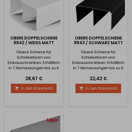
OBERE DOPPELSCHIENE
OBERE DOPPELSCHIENE
8842 / WEISS MATT
8843 / SCHWARZ MATT
Obere Schiene für
Obere Schiene für
Schiebetüren von
Schiebetüren von
Einbauschränken. Erhältlich
Einbauschränken. Erhältlich
in 7 Abmessungen bis zu 6
in 7 Abmessungen bis zu 6
Metern. Siehe Bilder für
Metern. Siehe Bilder für
Preis
Preis
28,67 €
22,42 €
komplette
komplette
Schienenabmessungen
Schienenabmessungen
In den Warenkorb
In den Warenkorb

