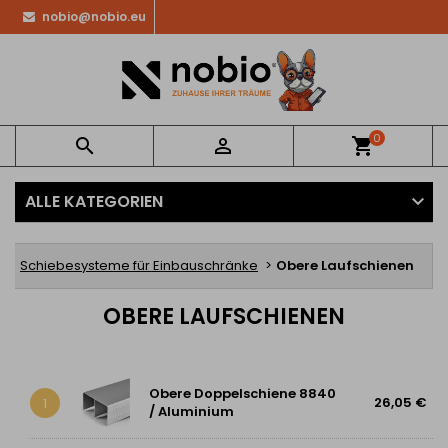
nobio@nobio.eu
0


shopping_cart
ALLE KATEGORIEN
e
Schiebesysteme für Einbauschränke
Obere Laufschienen
OBERE LAUFSCHIENEN
Obere Doppelschiene 8840
26,05 €
1
/ Aluminium