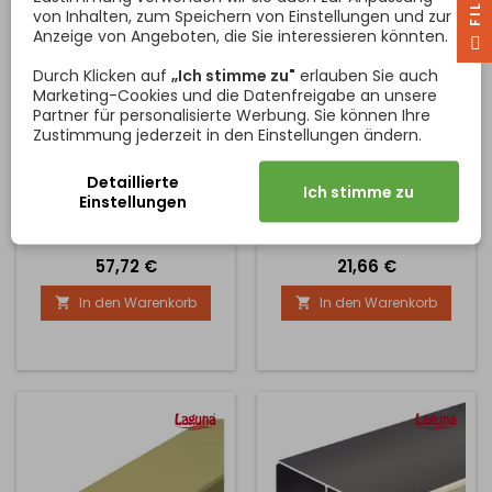
von Inhalten, zum Speichern von Einstellungen und zur
Anzeige von Angeboten, die Sie interessieren könnten.
F
I
L
T
E
Durch Klicken auf
„Ich stimme zu"
erlauben Sie auch
Marketing-Cookies und die Datenfreigabe an unsere
Partner für personalisierte Werbung. Sie können Ihre
OBERE -UNTERE SCHIENE
OBERE EINZELSCHIENE
SMART 6660 /
8740 / ALUMINIUM
Zustimmung jederzeit in den Einstellungen ändern.
ALUMINIUM
Schiene für das SMART-
Obere Schiene für
Detaillierte
Türöffnungssystem.
Schiebetüren an
Ich stimme zu
Einstellungen
Verwenden Sie die Schiene
Einbauschränken. Erhältlich
oben und unten. Erhältlich in
in 4 Größen bis zu 6 Metern.
2 Längen 2 Meter und 3
Die vollständigen
Preis
Preis
57,72 €
21,66 €
Meter
Abmessungen der Schiene
entnehmen Sie bitte von
In den Warenkorb
In den Warenkorb


den Bildern