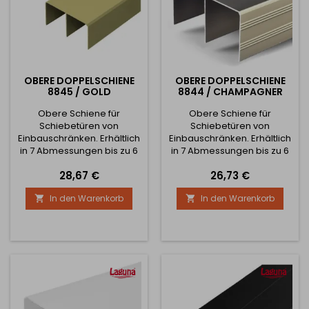
OBERE DOPPELSCHIENE
OBERE DOPPELSCHIENE
8845 / GOLD
8844 / CHAMPAGNER
Obere Schiene für
Obere Schiene für
Schiebetüren von
Schiebetüren von
Einbauschränken. Erhältlich
Einbauschränken. Erhältlich
in 7 Abmessungen bis zu 6
in 7 Abmessungen bis zu 6
Metern. Die vollständigen
Metern. Die vollständigen
Preis
Preis
28,67 €
26,73 €
Abmessungen der Schiene
Abmessungen der Schiene
entnehmen Sie bitte den
entnehmen Sie bitte den
In den Warenkorb
In den Warenkorb


Bildern
Bildern