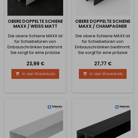
OBERE DOPPELTE SCHIENE
OBERE DOPPELTE SCHIENE
MAXX / WEISS MATT
MAXX / CHAMPAGNER
Die obere Schiene MAXX ist
Die obere Schiene MAXX ist
für Schiebetüren von
für Schiebetüren von
Einbauschränken bestimmt.
Einbauschränken bestimmt.
Sie sorgt für eine präzise
Sie sorgt für eine präzise
und leise Führung der Türen
und leise Führung der Türen
Preis
Preis
23,99 €
27,77 €
und gewährleistet dank der
und gewährleistet dank
robusten Konstruktion
ihrer robusten Konstruktion
In den Warenkorb
In den Warenkorb


langfristige Stabilität und
langfristige Stabilität und
Zuverlässigkeit des
Zuverlässigkeit des
gesamten Systems.
gesamten Systems.
Technische Parameter:
Technische Parameter:
Verfügbare Längen: 1800
Verfügbare Längen: 1800
mm 2900 mm 3800 mm
mm 2900 mm 3800 mm
Profilbreite: 75 mm
Profilbreite: 75 mm
Profilhöhe:...
Profilhöhe:...