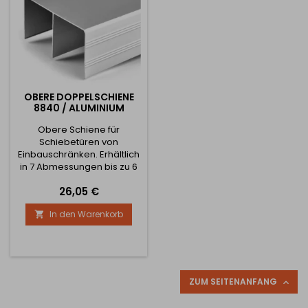
OBERE DOPPELSCHIENE
8840 / ALUMINIUM
Obere Schiene für
Schiebetüren von
Einbauschränken. Erhältlich
in 7 Abmessungen bis zu 6
Metern. Siehe Bilder für
Preis
26,05 €
komplette
Schienenabmessungen
In den Warenkorb

ZUM SEITENANFANG
