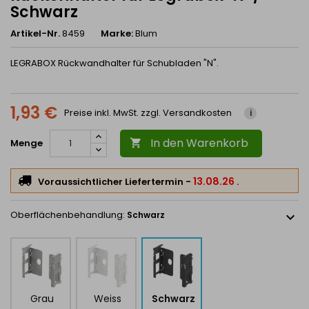
Schwarz
Artikel-Nr.
8459
Marke:
Blum
LEGRABOX Rückwandhalter für Schubladen
"N".
1,93 €
Preise inkl. MwSt. zzgl. Versandkosten
i
In den Warenkorb
Menge

13.08.26
Voraussichtlicher Liefertermin
-
.
Oberflächenbehandlung:
Schwarz
expand_more
Grau
Weiss
Schwarz