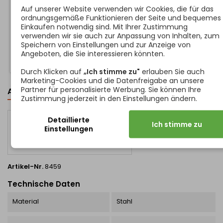
ein Paar von 2 Stk.
Höhe der Seitenwände
Auf unserer Website verwenden wir Cookies, die für das
beträgt 66,5 mm. Preis ist pro
ordnungsgemäße Funktionieren der Seite und bequemes
Paar
Einkaufen notwendig sind. Mit Ihrer Zustimmung
Preis
Preis
2,15 €
31,69 €
verwenden wir sie auch zur Anpassung von Inhalten, zum
Speichern von Einstellungen und zur Anzeige von
In den Warenkorb
In den Warenkorb


Angeboten, die Sie interessieren könnten.
Durch Klicken auf
„Ich stimme zu"
erlauben Sie auch
Marketing-Cookies und die Datenfreigabe an unsere
Partner für personalisierte Werbung. Sie können Ihre
ARTIKELDETAILS
Zustimmung jederzeit in den Einstellungen ändern.
Detaillierte
Ich stimme zu
Einstellungen
Artikel-Nr.
8459
Technische Daten
Material
Stahl