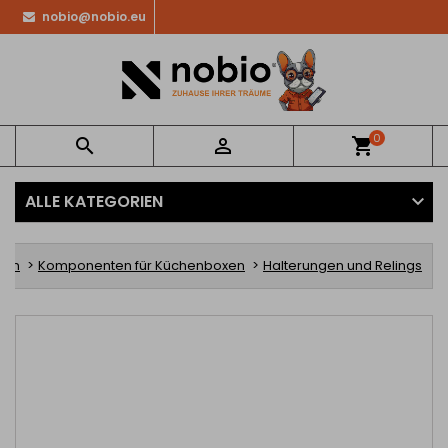
nobio@nobio.eu
0


shopping_cart
ALLE KATEGORIEN
xen
Komponenten für Küchenboxen
Halterungen und Relings