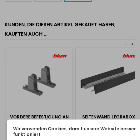
KUNDEN, DIE DIESEN ARTIKEL GEKAUFT HABEN,
KAUFTEN AUCH ...
<
>
VORDERE BEFESTIGUNG AN
SEITENWAND LEGRABOX
LEGRABOX "N" / 2 STÜCK
"N" 66,5MM / SCHWARZ
Wir verwenden Cookies, damit unsere Website besser
Türbefestigung für LEGRABOX
Metallseitenwand für
funktioniert
"N" Küchenboxen. Preis ist für
LEGRABOX Schublade. Die