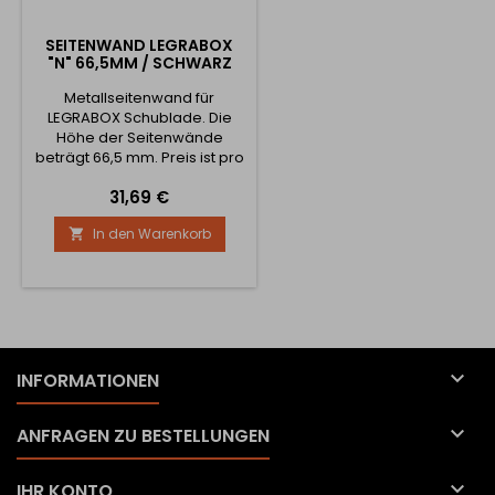
SEITENWAND LEGRABOX
"N" 66,5MM / SCHWARZ
Metallseitenwand für
LEGRABOX Schublade. Die
Höhe der Seitenwände
beträgt 66,5 mm. Preis ist pro
Paar
Preis
31,69 €
In den Warenkorb


INFORMATIONEN

ANFRAGEN ZU BESTELLUNGEN

IHR KONTO