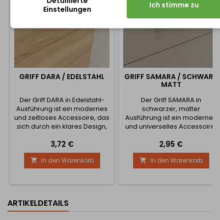
Detaillierte
Ich stimme zu
Einstellungen
GRIFF DARA / EDELSTAHL
GRIFF SAMARA / SCHWARZ
MATT
Der Griff DARA in Edelstahl-
Der Griff SAMARA in
Ausführung ist ein modernes
schwarzer, matter
und zeitloses Accessoire, das
Ausführung ist ein modernes
sich durch ein klares Design,
und universelles Accessoire,
Eleganz und hohe
das Möbeln ein klares,
Preis
Preis
3,72 €
2,95 €
Vielseitigkeit auszeichnet.
elegantes und zeitloses
Seine schlanke, leicht
Aussehen verleiht. Seine
In den Warenkorb
In den Warenkorb


gebogene Form wirkt
leicht abgewinkelte Form
minimalistisch und zugleich
wirkt dezent, aber dennoch
sehr geschmackvoll,
markant, wodurch er sich
wodurch er perfekt in
hervorragend für
moderne sowie funktionale
minimalistische, industrielle
ARTIKELDETAILS
Innenräume passt. Die
und moderne Innenräume
Edelstahl-Oberfläche ist
eignet. Die matte schwarze