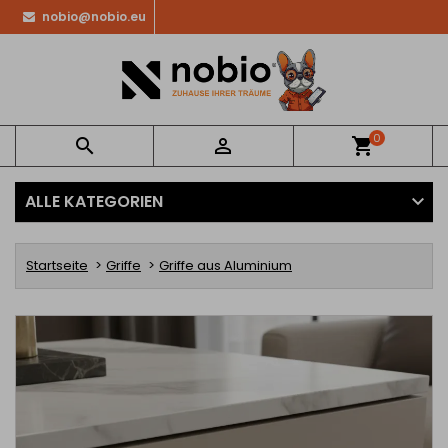
nobio@nobio.eu
0


shopping_cart
ALLE KATEGORIEN
Startseite
Griffe
Griffe aus Aluminium