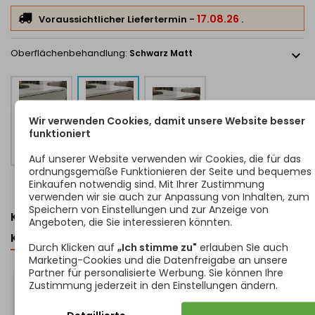
Bohrabstand 96 mm
– Gesamtlänge 115 mm, Breite 16,5 mm,
17.08.26
Voraussichtlicher Liefertermin
-
.
Höhe 25,5 mm
Bohrabstand 128 mm
– Gesamtlänge 147 mm, Breite 16,5
Oberflächenbehandlung:
Schwarz Matt
expand_more
mm, Höhe 25,5 mm
Bohrabstand 160 mm
– Gesamtlänge 179 mm, Breite 16,5
mm, Höhe 25,5 mm
Bohrabstand 192 mm
– Gesamtlänge 211 mm, Breite 16,5
mm, Höhe 25,5 mm
Wir verwenden Cookies, damit unsere Website besser
funktioniert
Schwarz
Schwarz
Bohrabstand 224 mm
– Gesamtlänge 245 mm, Breite 17
Golden
Matt
Matt
mm, Höhe 26,5 mm
Auf unserer Website verwenden wir Cookies, die für das
Montageschrauben sind im Lieferumfang enthalten.
ordnungsgemäße Funktionieren der Seite und bequemes
Einkaufen notwendig sind. Mit Ihrer Zustimmung
Der Griff SAMARA in Edelstahl-Ausführung ist die ideale Wahl für
verwenden wir sie auch zur Anpassung von Inhalten, zum
alle, die ein hochwertiges, langlebiges und optisch klares Detail
Speichern von Einstellungen und zur Anzeige von
KUNDEN, DIE DIESEN ARTIKEL GEKAUFT HABEN,
mit vielseitiger Verwendung und langer Lebensdauer suchen.
Angeboten, die Sie interessieren könnten.
KAUFTEN AUCH ...
Durch Klicken auf
„Ich stimme zu"
erlauben Sie auch
Marketing-Cookies und die Datenfreigabe an unsere
<
>
Partner für personalisierte Werbung. Sie können Ihre
Zustimmung jederzeit in den Einstellungen ändern.