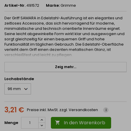
Artikel-Nr.
491572
Marke:
Grimme
Der Griff SAMARA in Edelstahl-Ausführung ist ein elegantes und
zeitloses Accessoire, das sich hervorragend für moderne,
minimalistische und technisch orientierte Innenräume eignet.
Seine leicht abgewinkelte Form wirkt klar und ausgewogen und
sorgt gleichzeitig für einen bequemen Griff und hohe
Funktionalität im täglichen Gebrauch. Die Edelstahl-Oberfläche
verleiht dem Griff einen dezenten metallischen Glanz, ist
verschleißfest und leicht zu pflegen.
Der Griff SAMARA ist ideal für Küchen, Bäder, Wohnzimmer,
Zeig mehr...
Garderoben sowie Büromöbel. Er kommt sowohl auf hellen als
auch auf dunklen Oberflächen, Holz, Laminat und lackierten
Türen hervorragend zur Geltung. Dank mehrerer
Lochabstände
Größenvarianten ermöglicht er eine einheitliche Lösung für das
gesamte Mobiliar – von kleineren Schubladen bis zu größeren
Schränken.
Technische Parameter:
3,21 €
Preise inkl. MwSt. zzgl. Versandkosten
i
Material:
Metall
Oberflächenbehandlung:
Edelstahl
In den Warenkorb
Menge

Varianten der Bohrabstände und Maße: